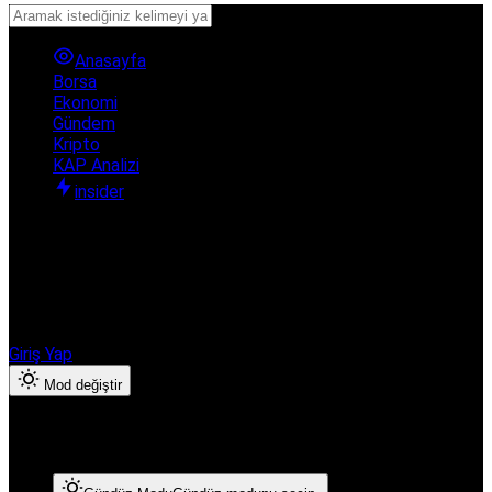
Anasayfa
Borsa
Ekonomi
Gündem
Kripto
KAP Analizi
insider
Hesabınıza giriş yapın
Finanshub Ekonomi & Borsa ayrıcalıklarından yararlanmak için
giriş yapın veya hesap oluşturun.
Giriş Yap
Mod değiştir
Mod Ayarları
Mod seçin, deneyimini kişiselleştirin.