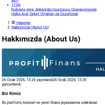
MÜ?
11:09
Kulislere göre; Ankara’da Uyuşturucu Operasyonunda
Halka Açık Şirket Ortakları da Gözaltında
Haberler
Hakkımızda (About Us)
Hakkımızda (About Us)
26 Ocak 2026, 13:26
yayınlandı
26 Ocak 2026, 13:26
güncellendi
Biz Kimiz
Bu platform, küresel ve yerel finans piyasalarına odaklanan