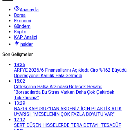
Anasayfa
Borsa
Ekonomi
Gündem
Kripto
KAP Analizi
insider
Son Gelişmeler
18:36
ARFYE 2026/6 Finansallarını Açıkladı: Ciro %162 Büyüdü,
Operasyonel Kârlılık Hâlâ Gelmedi
15:02
Çitlekçi’nin Halka Arzındaki Gelecek Hesabı;
“Borsacılarda Bu Stres Varken Daha Çok Çekirdek
Tüketirsiniz”
13:29
NAZIR KAPUSUZ’DAN AKDENİZ İÇİN PLASTİK ATIK
UYARISI: “MESELENİN ÇOK FAZLA BOYUTU VAR”
12:12
SERT DÜŞEN HİSSELERDE TERA DETAYI: TESADÜF