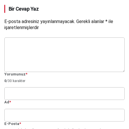
Operasyonel Kârlılık Hâlâ
Bir Cevap Yaz
Gelmedi
E-posta adresiniz yayınlanmayacak.
Gerekli alanlar
*
ile
işaretlenmişlerdir
Yorumunuz
*
0
/30 karakter
Ad
*
E-Posta
*