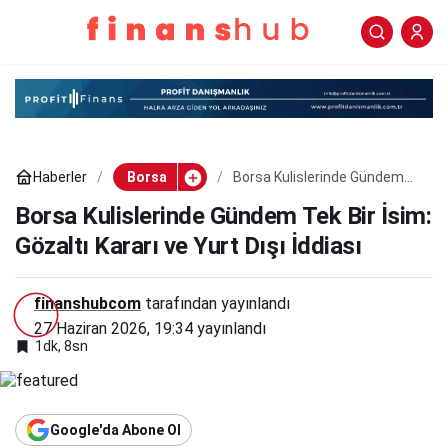
Borsa Kulislerinde
0
Paylaş
Gündem Tek Bir İsim:
Gözaltı Kararı ve Yurt Dışı
Haberler
Borsa
Borsa Kulislerinde Gündem
İddiası
Tek Bir İsim: Gözaltı Kararı ve
Yurt Dışı İddiası
Borsa Kulislerinde Gündem Tek Bir İsim:
Gözaltı Kararı ve Yurt Dışı İddiası
finanshubcom
tarafından yayınlandı
27 Haziran 2026, 19:34
yayınlandı
1dk, 8sn
Google'da Abone Ol