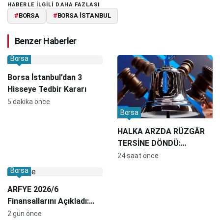
HABERLE ILGILI DAHA FAZLASI
#
BORSA
#
BORSA İSTANBUL
Benzer Haberler
Borsa
Borsa İstanbul’dan 3
Hisseye Tedbir Kararı
5 dakika önce
Borsa
HALKA ARZDA RÜZGÂR
TERSİNE DÖNDÜ:
ŞİRKETLER YATIRIMCI
24 saat önce
BULMAKTA ZORLANIYOR
Borsa
ARFYE 2026/6
Finansallarını Açıkladı:
Ciro Yüzde 162 Büyüdü,
2 gün önce