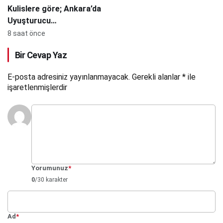
Kulislere göre; Ankara’da
Uyuşturucu
Operasyonunda Halka
8 saat önce
Açık Şirket Ortakları da
Bir Cevap Yaz
Gözaltında
E-posta adresiniz yayınlanmayacak.
Gerekli alanlar
*
ile
işaretlenmişlerdir
Yorumunuz
*
0
/30 karakter
Ad
*