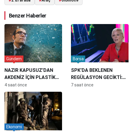
#
2. El araba
#
Araç
#
otomotiv
Benzer Haberler
Gündem
Borsa
NAZIR KAPUSUZ’DAN
SPK’DA BEKLENEN
AKDENİZ İÇİN PLASTİK
REGÜLASYON GECİKTİ:
ATIK UYARISI:
İRİS CİBRE’DEN DİKKAT
4 saat önce
7 saat önce
“MESELENİN ÇOK FAZLA
ÇEKEN ÇIKIŞ
BOYUTU VAR”
Ekonomi