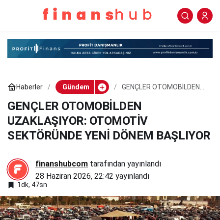
GENÇLER OTOMOBİLDEN
0
Paylaş
UZAKLAŞIYOR:
OTOMOTİV SEKTÖRÜNDE
Haberler
Gündem
GENÇLER OTOMOBİLDEN
YENİ DÖNEM BAŞLIYOR
UZAKLAŞIYOR: OTOMOTİV
SEKTÖRÜNDE YENİ DÖNEM
GENÇLER OTOMOBİLDEN
BAŞLIYOR
UZAKLAŞIYOR: OTOMOTİV
SEKTÖRÜNDE YENİ DÖNEM BAŞLIYOR
finanshubcom
tarafından yayınlandı
28 Haziran 2026, 22:42
yayınlandı
1dk, 47sn