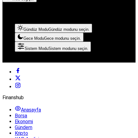
Mod Ayarları
Mod seçin, deneyimini kişiselleştirin.
Gündüz Modu
Gündüz modunu seçin.
Gece Modu
Gece modunu seçin.
Sistem Modu
Sistem modunu seçin.
© Telif Hakkı 2026, Tüm Hakları Saklıdır
Finanshub
Anasayfa
Borsa
Ekonomi
Gündem
Kripto