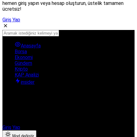
hemen giriş yapın veya hesap oluşturun, üstelik tamamen
ücretsiz!
Giriş Yap
Anasayfa
Borsa
Ekonomi
Gündem
Kripto
KAP Analizi
insider
Hesabınıza giriş yapın
Finanshub Ekonomi & Borsa ayrıcalıklarından yararlanmak için
giriş yapın veya hesap oluşturun.
Giriş Yap
Mod değiştir