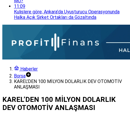
MÜ?
11:09
Kulislere göre; Ankara’da Uyuşturucu Operasyonunda
Halka Açık Şirket Ortakları da Gözaltında
Haberler
Borsa
KAREL’DEN 100 MİLYON DOLARLIK DEV OTOMOTİV
ANLAŞMASI
KAREL’DEN 100 MİLYON DOLARLIK
DEV OTOMOTİV ANLAŞMASI