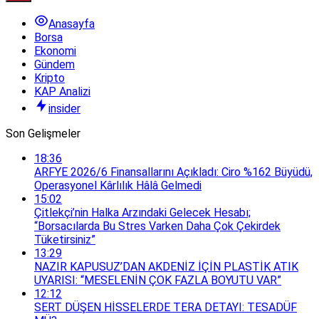
Anasayfa
Borsa
Ekonomi
Gündem
Kripto
KAP Analizi
insider
Son Gelişmeler
18:36
ARFYE 2026/6 Finansallarını Açıkladı: Ciro %162 Büyüdü,
Operasyonel Kârlılık Hâlâ Gelmedi
15:02
Çitlekçi’nin Halka Arzındaki Gelecek Hesabı;
“Borsacılarda Bu Stres Varken Daha Çok Çekirdek
Tüketirsiniz”
13:29
NAZIR KAPUSUZ’DAN AKDENİZ İÇİN PLASTİK ATIK
UYARISI: “MESELENİN ÇOK FAZLA BOYUTU VAR”
12:12
SERT DÜŞEN HİSSELERDE TERA DETAYI: TESADÜF