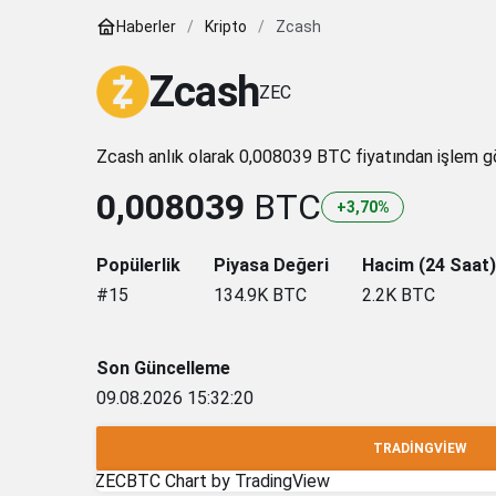
Haberler
Kripto
Zcash
Zcash
ZEC
Zcash anlık olarak 0,008039 BTC fiyatından işlem gö
0,008039
BTC
+3,70%
Popülerlik
Piyasa Değeri
Hacim (24 Saat)
#15
134.9K
BTC
2.2K
BTC
Son Güncelleme
09.08.2026 15:32:20
TRADINGVIEW
ZECBTC Chart
by TradingView