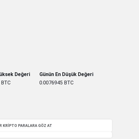
üksek Değeri
Günün En Düşük Değeri
5
BTC
0.0076945
BTC
R KRIPTO PARALARA GÖZ AT