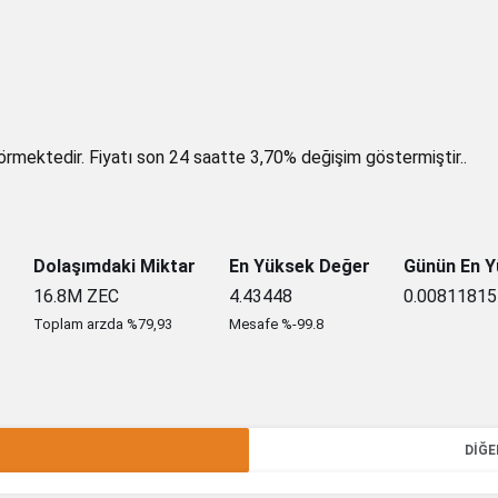
rmektedir. Fiyatı son 24 saatte 3,70% değişim göstermiştir..
Dolaşımdaki Miktar
En Yüksek Değer
Günün En Y
16.8M
ZEC
4.43448
0.0081181
Toplam arzda %79,93
Mesafe %-99.8
DIĞE