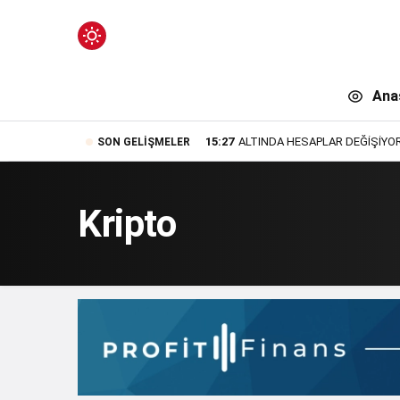
Mod
değiştir
Ana
15:27
ALTINDA HESAPLAR DEĞİŞİYOR:
SON GELIŞMELER
n.
Kripto
n.