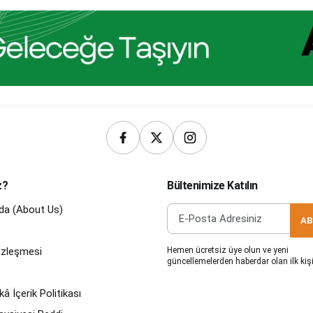
z?
Bültenimize Katılın
da (About Us)
AB
Sözleşmesi
Hemen ücretsiz üye olun ve yeni
güncellemelerden haberdar olan ilk kişi
â İçerik Politikası