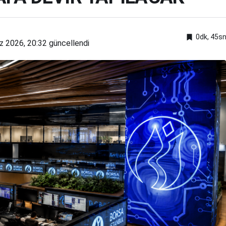
0dk, 45s
 2026, 20:32
güncellendi