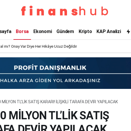
sayfa
Borsa
Ekonomi
Gündem
Kripto
KAP Analizi
l mı? Onay Var Diye Her Hikâye Ucuz Değildir
MİLYON TL’LİK SATIŞ KARARI! İLİŞKİLİ TARAFA DEVİR YAPILACAK
 MİLYON TL’LİK SATIŞ
RAFA DEVİR YAPILACAK