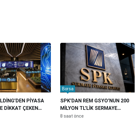
Borsa
LDİNG’DEN PİYASA
SPK’DAN REM GSYO’NUN 200
E DİKKAT ÇEKEN
MİLYON TL’LİK SERMAYE
ARTIRIMINA ONAY
8 saat önce