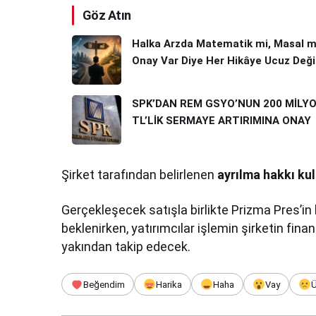
Göz Atın
Halka Arzda Matematik mi, Masal m
Onay Var Diye Her Hikâye Ucuz Değil
SPK’DAN REM GSYO’NUN 200 MİLY
TL’LİK SERMAYE ARTIRIMINA ONAY
Şirket tarafından belirlenen
ayrılma hakkı kul
Gerçekleşecek satışla birlikte Prizma Pres’in
beklenirken, yatırımcılar işlemin şirketin fina
yakından takip edecek.
Beğendim
Harika
Haha
Vay