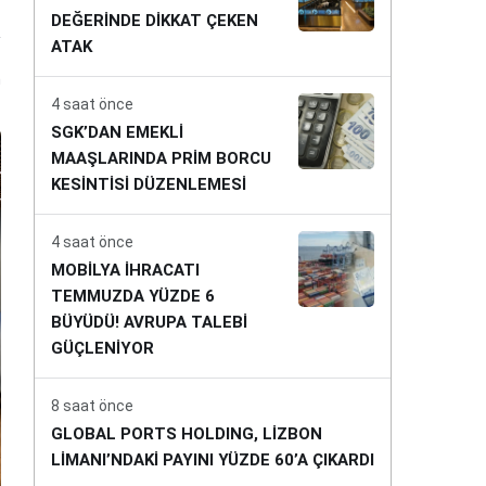
DEĞERİNDE DİKKAT ÇEKEN
ATAK
n
4 saat önce
SGK’DAN EMEKLİ
MAAŞLARINDA PRİM BORCU
KESİNTİSİ DÜZENLEMESİ
4 saat önce
MOBİLYA İHRACATI
TEMMUZDA YÜZDE 6
BÜYÜDÜ! AVRUPA TALEBİ
GÜÇLENİYOR
8 saat önce
GLOBAL PORTS HOLDING, LİZBON
LİMANI’NDAKİ PAYINI YÜZDE 60’A ÇIKARDI