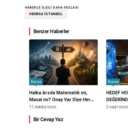
HABERLE ILGILI DAHA FAZLASI
#
BORSA İSTANBUL
Benzer Haberler
Borsa
Borsa
Halka Arzda Matematik mi,
HEDEF HO
Masal mı? Onay Var Diye Her
DEĞERİND
Hikâye Ucuz Değildir
ATAK
11 dakika önce
2 saat önce
Bir Cevap Yaz