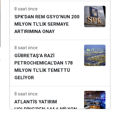
8 saat önce
SPK’DAN REM GSYO’NUN 200
MİLYON TL’LİK SERMAYE
ARTIRIMINA ONAY
8 saat önce
GÜBRETAŞ’A RAZİ
PETROCHEMICAL’DAN 178
MİLYON TL’LİK TEMETTÜ
GELİYOR
8 saat önce
ATLANTİS YATIRIM
HOLDİNG’DEN 144,6 MİLYON
TL’LİK TAHSİSLİ SERMAYE
ARTIRIMI KARARI