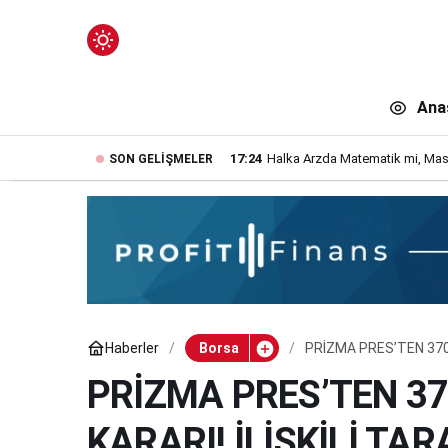
Mod
değiştir
Ana
17:24
Halka Arzda Matematik mi, Masa
SON GELIŞMELER
n.
Haberler
Borsa
PRİZMA PRES’TEN 370 
n.
PRİZMA PRES’TEN 370
KARARI! İLİŞKİLİ TA