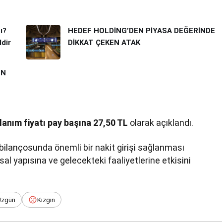
ı?
HEDEF HOLDİNG’DEN PİYASA DEĞERİNDE
dir
DİKKAT ÇEKEN ATAK
ON
lanım fiyatı pay başına 27,50 TL
olarak açıklandı.
 bilançosunda önemli bir nakit girişi sağlanması
nsal yapısına ve gelecekteki faaliyetlerine etkisini
Üzgün
Kızgın