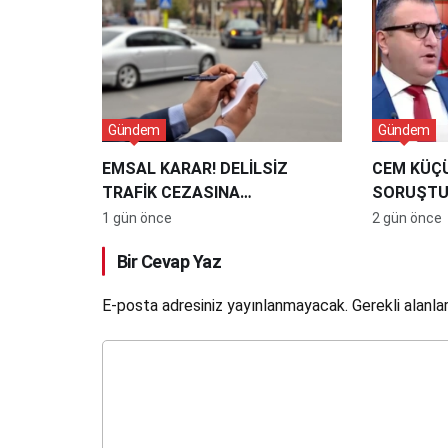
Gündem
Gündem
EMSAL KARAR! DELİLSİZ
CEM KÜÇ
TRAFİK CEZASINA
SORUŞTU
MAHKEMEDEN İPTAL
ÇEKEN İD
1 gün önce
2 gün önce
HESABIND
Bir Cevap Yaz
ÇIKIŞI TE
E-posta adresiniz yayınlanmayacak.
Gerekli alanla