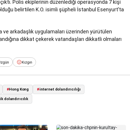
çıktı. Polis ekiplerinin düzenlediği operasyonda 7 kişi
olduğu belirtilen K.O. isimli şüpheli İstanbul Esenyurt’ta
ya ve arkadaşlık uygulamaları üzerinden yürütülen
şandığına dikkat çekerek vatandaşları dikkatli olmaları
Üzgün
Kızgın
#
Hong Kong
#
internet dolandırıcılığı
k dolandırıcılık