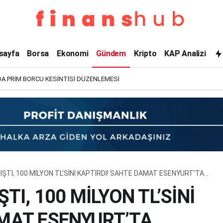
sayfa
Borsa
Ekonomi
Gündem
Kripto
KAP Analizi
A PRİM BORCU KESİNTİSİ DÜZENLEMESİ
IŞTI, 100 MİLYON TL’SİNİ KAPTIRDI! SAHTE DAMAT ESENYURT’TA
TI, 100 MİLYON TL’SİNİ
AMAT ESENYURT’TA