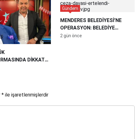
Gündem
MENDERES BELEDİYESİ’NE
OPERASYON: BELEDİYE
BAŞKANI İLKAY ÇİÇEK
2 gün önce
GÖZALTINDA
ÜK
RMASINDA DİKKAT
DİA: KRİPTO
AN 27,5 MİLYON TL
SPİT EDİLDİ
r
*
ile işaretlenmişlerdir