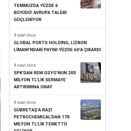
TEMMUZDA YÜZDE 6
BÜYÜDÜ! AVRUPA TALEBİ
GÜÇLENİYOR
n
4 saat önce
GLOBAL PORTS HOLDING, LİZBON
LİMANI’NDAKİ PAYINI YÜZDE 60’A ÇIKARDI
4 saat önce
SPK’DAN REM GSYO’NUN 200
MİLYON TL’LİK SERMAYE
ARTIRIMINA ONAY
4 saat önce
GÜBRETAŞ’A RAZİ
PETROCHEMICAL’DAN 178
MİLYON TL’LİK TEMETTÜ