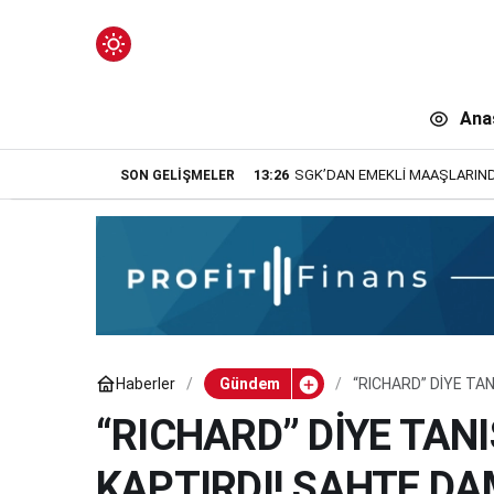
Mod
değiştir
Ana
13:26
SGK’DAN EMEKLİ MAAŞLARIND
SON GELIŞMELER
n.
Haberler
Gündem
“RICHARD” DİYE TAN
YAKALANDI
n.
“RICHARD” DİYE TANIŞ
KAPTIRDI! SAHTE D