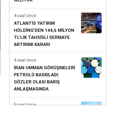
GELİYOR
4 saat önce
ATLANTİS YATIRIM
HOLDİNG’DEN 144,6 MİLYON
TL’LİK TAHSİSLİ SERMAYE
ARTIRIMI KARARI
4 saat önce
İRAN-UMMAN GÖRÜŞMELERİ
PETROLÜ BASKILADI:
GÖZLER OLASI BARIŞ
ANLAŞMASINDA
5 saat önce
Şirket Haberleri, İhaleler ve
Kritik Gelişmeler – 06
Ağustos 2026