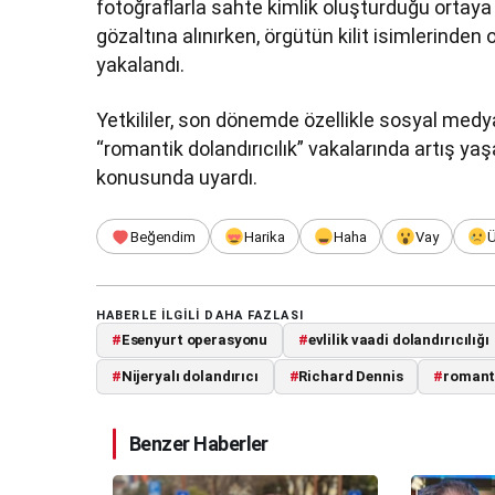
fotoğraflarla sahte kimlik oluşturduğu ortaya 
gözaltına alınırken, örgütün kilit isimlerinden 
yakalandı.
Yetkililer, son dönemde özellikle sosyal med
“romantik dolandırıcılık” vakalarında artış ya
konusunda uyardı.
Beğendim
Harika
Haha
Vay
HABERLE ILGILI DAHA FAZLASI
#
Esenyurt operasyonu
#
evlilik vaadi dolandırıcılığı
#
Nijeryalı dolandırıcı
#
Richard Dennis
#
romanti
Benzer Haberler