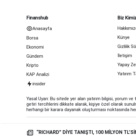
Finanshub
Biz Kimi
Hakkımız
Anasayfa
Künye
Borsa
Gizlilik 
Ekonomi
İletişim
Gündem
Yapay Zek
Kripto
Yatırım T
KAP Analizi
insider
Yasal Uyarı: Bu sitede yer alan yatırım bilgisi, yorum ve 
getiri tercihlerini dikkate alarak, kişiye özel olarak sun
herhangi bir karara dayanak oluşturması noktasında herh
“RICHARD” DİYE TANIŞTI, 100 MİLYON TL’S