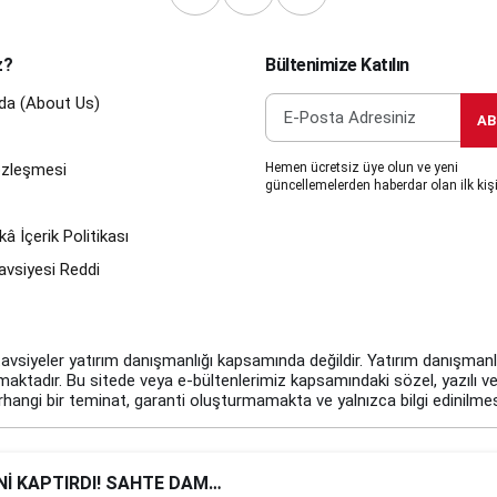
z?
Bültenimize Katılın
da (About Us)
AB
Sözleşmesi
Hemen ücretsiz üye olun ve yeni
güncellemelerden haberdar olan ilk kişi
â İçerik Politikası
avsiyesi Reddi
tavsiyeler yatırım danışmanlığı kapsamında değildir. Yatırım danışmanlığı
ulmaktadır. Bu sitede veya e-bültenlerimiz kapsamındaki sözel, yazılı ve
angi bir teminat, garanti oluşturmamakta ve yalnızca bilgi edinilmes
© 2026 finanshubcom Tüm Hakları Saklıdır.
İNİ KAPTIRDI! SAHTE DAMAT