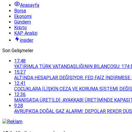
Anasayfa
Borsa
Ekonomi
Gündem
Kripto
KAP Analizi
insider
Son Gelişmeler
17:48
YATIRIMLA TÜRK VATANDAŞLIĞININ BİLANÇOSU: 174 B
15:27
ALTINDA HESAPLAR DEĞİŞİYOR: FED FAİZ İNDİRMESE 
12:41
ÇOCUKLARA İLİŞKİN CEZA VE KORUMA SİSTEMİ DEĞİ
12:36
MANİSA’DA ÜRETİLDİ: AYAKKABI ÜRETİMİNDE KAPASİT
9:28
AVRUPA’DA DOĞAL GAZ ALARMI: DEPOLAR REKOR DÜŞ