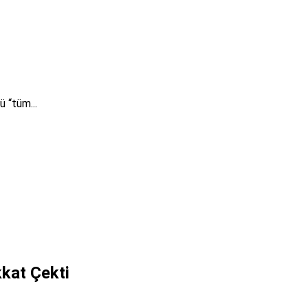
 “tüm...
kkat Çekti