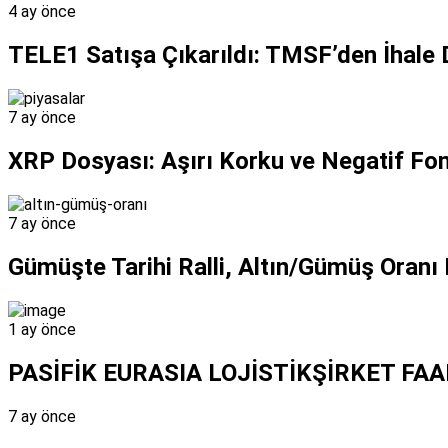
4 ay önce
TELE1 Satışa Çıkarıldı: TMSF’den İhale
7 ay önce
XRP Dosyası: Aşırı Korku ve Negatif Fon
7 ay önce
Gümüşte Tarihi Ralli, Altın/Gümüş Oranı 
1 ay önce
PASİFİK EURASIA LOJİSTİKŞİRKET FA
7 ay önce