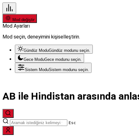
Mod değiştir
Mod Ayarları
Mod seçin, deneyimini kişiselleştirin.
Gündüz Modu
Gündüz modunu seçin.
Gece Modu
Gece modunu seçin.
Sistem Modu
Sistem modunu seçin.
AB ile Hindistan arasında anl
Esc