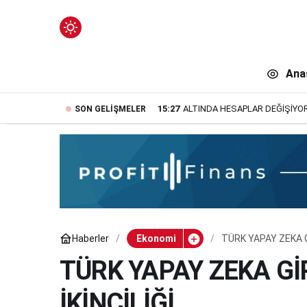
Mod
değiştir
Ana
15:27
ALTINDA HESAPLAR DEĞİŞİYOR:
SON GELIŞMELER
n.
Haberler
Ekonomi
TÜRK YAPAY ZEKA G
n.
TÜRK YAPAY ZEKA Gİ
İKİNCİLİĞİ