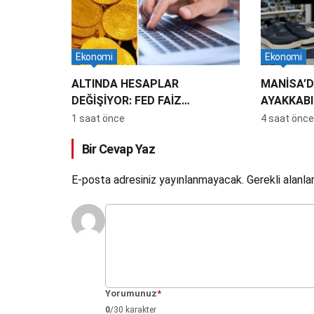
Ekonomi
Ekonomi
ALTINDA HESAPLAR
MANİSA’D
DEĞİŞİYOR: FED FAİZ
AYAKKABI
İNDİRMESE DE YENİ REKOR
KAPASİTE
1 saat önce
4 saat önce
GELEBİLİR
Bir Cevap Yaz
E-posta adresiniz yayınlanmayacak.
Gerekli alanla
Yorumunuz
*
0
/30 karakter