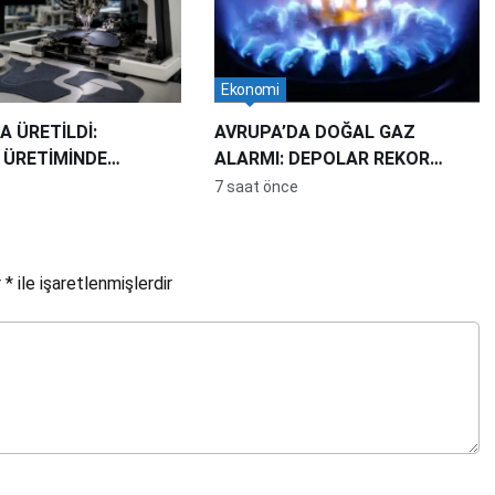
Ekonomi
A ÜRETİLDİ:
AVRUPA’DA DOĞAL GAZ
 ÜRETİMİNDE
ALARMI: DEPOLAR REKOR
Yİ 10 KATA ÇIKARDI
DÜŞÜK SEVİYEDE
7 saat önce
r
*
ile işaretlenmişlerdir