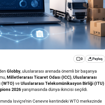
0
Paylaş
nden
Globby
, uluslararası arenada önemli bir başarıya
rmu,
Milletlerarası Ticaret Odası (ICC)
,
Uluslararası
ü (WTO)
ve
Uluslararası Telekomünikasyon Birliği (ITU)
pions 2026
yarışmasında dünya ikincisi seçildi.
samında İsviçre’nin Cenevre kentindeki WTO merkezinde