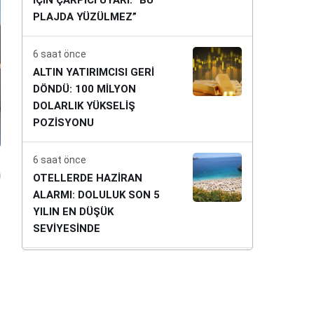
İÇİN ÇARPICI UYARI: “BU
PLAJDA YÜZÜLMEZ”
6 saat önce
ALTIN YATIRIMCISI GERİ
DÖNDÜ: 100 MİLYON
DOLARLIK YÜKSELİŞ
POZİSYONU
6 saat önce
OTELLERDE HAZİRAN
ALARMI: DOLULUK SON 5
YILIN EN DÜŞÜK
SEVİYESİNDE
6 saat önce
KIYI VE SAHİL ALANLARINDA
YENİ DÖNEM: KİRALAMANIN