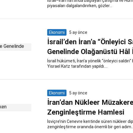
İsrail–İran hattında başlayan çatışma ve Hürm
piyasaları dalgalandırırken, gözler...
Ekonomi
5 ay önce
İsrail’den İran’a “Önleyici 
Genelinde Olağanüstü Hâl İ
İsrail hükümeti, İran’a yönelik “önleyici saldır
Yisrael Katz tarafından yapıldı....
Ekonomi
5 ay önce
İran’dan Nükleer Müzakere
Zenginleştirme Hamlesi
İsviçre’nin Cenevre kentinde süren nükleer di
zenginleştirme oranında önemli bir geri adım..