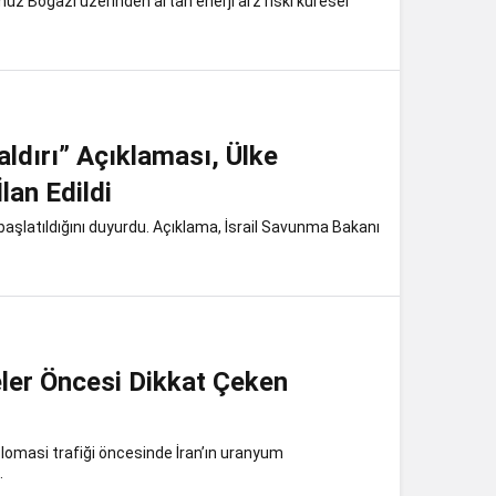
üz Boğazı üzerinden artan enerji arz riski küresel
Saldırı” Açıklaması, Ülke
lan Edildi
ı” başlatıldığını duyurdu. Açıklama, İsrail Savunma Bakanı
ler Öncesi Dikkat Çeken
plomasi trafiği öncesinde İran’ın uranyum
.