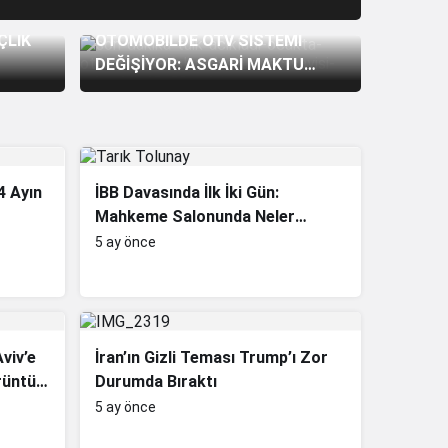
Gündem
ÇLIK
OTOMOBİLDE ÖTV SİSTEMİ
DEĞİŞİYOR: ASGARİ MAKTU
VERGİ DÖNEMİ BAŞLADI
4 Ayın
İBB Davasında İlk İki Gün:
Mahkeme Salonunda Neler
Yaşandı?
5 ay önce
viv’e
İran’ın Gizli Teması Trump’ı Zor
rüntü 6
Durumda Bıraktı
5 ay önce