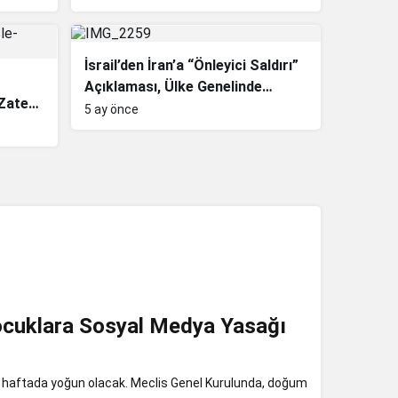
İsrail’den İran’a “Önleyici Saldırı”
Açıklaması, Ülke Genelinde
 Zaten
Olağanüstü Hâl İlan Edildi
5 ay önce
ocuklara Sosyal Medya Yasağı
ni haftada yoğun olacak. Meclis Genel Kurulunda, doğum