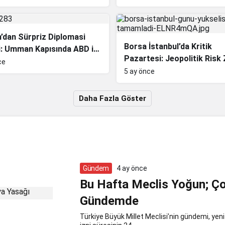
’dan Sürpriz Diplomasi
Borsa İstanbul’da Kritik
i: Umman Kapısında ABD ile
Pazartesi: Jeopolitik Risk
ı Temas
ce
Fiyatlanıyor Muydu? Borsa
5 ay önce
Kapanacak mı?
Daha Fazla Göster
Gündem
4 ay önce
Bu Hafta Meclis Yoğun; Ç
Gündemde
Türkiye Büyük Millet Meclisi’nin gündemi, ye