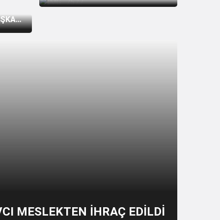
ÇEKEN İDDİA: KRİPTO
HESABINDAN 27,5 MİLYON TL
AŞKANI
ÇIKIŞI TESPİT EDİLDİ
VCI MESLEKTEN İHRAÇ EDİLDİ