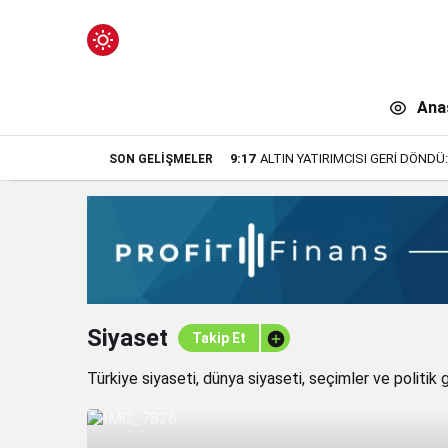
Mod
değiştir
Ana
9:17
ALTIN YATIRIMCISI GERİ DÖNDÜ
SON GELIŞMELER
n.
Siyaset
Takip Et
n.
Türkiye siyaseti, dünya siyaseti, seçimler ve politik 