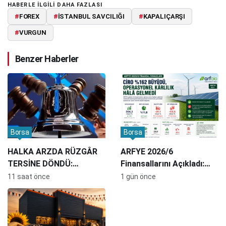
HABERLE ILGILI DAHA FAZLASI
#
FOREX
#
İSTANBUL SAVCILIĞI
#
KAPALIÇARŞI
#
VURGUN
Benzer Haberler
Borsa
Borsa
HALKA ARZDA RÜZGÂR
ARFYE 2026/6
TERSİNE DÖNDÜ:
Finansallarını Açıkladı:
ŞİRKETLER YATIRIMCI
Ciro Yüzde 162 Büyüdü,
11 saat önce
1 gün önce
BULMAKTA ZORLANIYOR
Operasyonel Kârlılık Hâlâ
Gelmedi