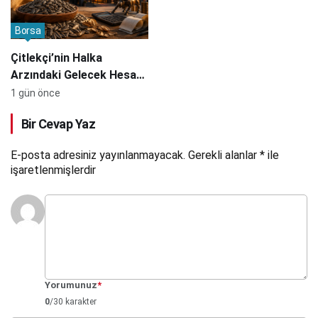
Borsa
Çitlekçi’nin Halka
Arzındaki Gelecek Hesabı;
“Borsacılarda Bu Stres
1 gün önce
Varken Daha Çok
Bir Cevap Yaz
Çekirdek Tüketirsiniz”
E-posta adresiniz yayınlanmayacak.
Gerekli alanlar
*
ile
işaretlenmişlerdir
Yorumunuz
*
0
/30 karakter