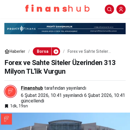
Forex ve Sahte Siteler
0
Paylaş
Üzerinden 313 Milyon
TL’lik Vurgun
Haberler
Borsa
Forex ve Sahte Siteler
Üzerinden 313 Milyon TL’lik
Vurgun
Forex ve Sahte Siteler Üzerinden 313
Milyon TL’lik Vurgun
Finanshub
tarafından yayınlandı
6 Şubat 2026, 10:41
yayınlandı
6 Şubat 2026, 10:41
güncellendi
1dk, 19sn