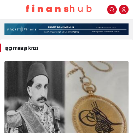
işçi
maaşı
krizi
işçi maaşı krizi
Haberleri