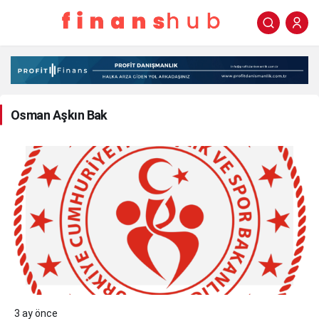
Osman
Aşkın
Bak
Osman Aşkın Bak
Haberleri
3 ay önce