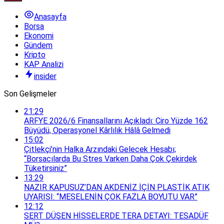
Anasayfa
Borsa
Ekonomi
Gündem
Kripto
KAP Analizi
insider
Son Gelişmeler
21:29
ARFYE 2026/6 Finansallarını Açıkladı: Ciro Yüzde 162
Büyüdü, Operasyonel Kârlılık Hâlâ Gelmedi
15:02
Çitlekçi’nin Halka Arzındaki Gelecek Hesabı;
“Borsacılarda Bu Stres Varken Daha Çok Çekirdek
Tüketirsiniz”
13:29
NAZIR KAPUSUZ’DAN AKDENİZ İÇİN PLASTİK ATIK
UYARISI: “MESELENİN ÇOK FAZLA BOYUTU VAR”
12:12
SERT DÜŞEN HİSSELERDE TERA DETAYI: TESADÜF