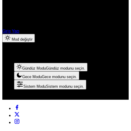
Hesabınıza giriş yapın
Finanshub Ekonomi & Borsa ayrıcalıklarından yararlanmak için
giriş yapın veya hesap oluşturun.
Giriş Yap
Mod değiştir
Mod Ayarları
Mod seçin, deneyimini kişiselleştirin.
Gündüz Modu
Gündüz modunu seçin.
Gece Modu
Gece modunu seçin.
Sistem Modu
Sistem modunu seçin.
© Telif Hakkı 2026, Tüm Hakları Saklıdır