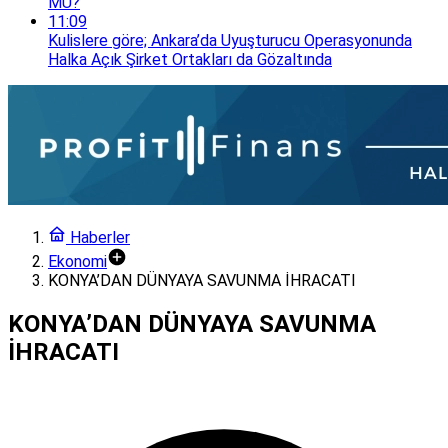
MÜ?
11:09
Kulislere göre; Ankara’da Uyuşturucu Operasyonunda
Halka Açık Şirket Ortakları da Gözaltında
Haberler
Ekonomi
KONYA’DAN DÜNYAYA SAVUNMA İHRACATI
KONYA’DAN DÜNYAYA SAVUNMA
İHRACATI