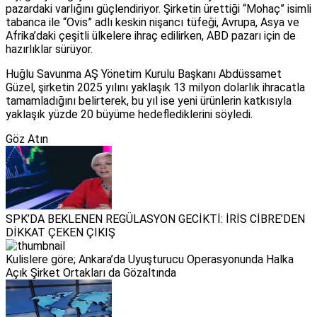
pazardaki varlığını güçlendiriyor. Şirketin ürettiği “Mohaç” isimli
tabanca ile “Ovis” adlı keskin nişancı tüfeği, Avrupa, Asya ve
Afrika’daki çeşitli ülkelere ihraç edilirken, ABD pazarı için de
hazırlıklar sürüyor.
Huğlu Savunma AŞ Yönetim Kurulu Başkanı Abdüssamet
Güzel, şirketin 2025 yılını yaklaşık 13 milyon dolarlık ihracatla
tamamladığını belirterek, bu yıl ise yeni ürünlerin katkısıyla
yaklaşık yüzde 20 büyüme hedeflediklerini söyledi.
Göz Atın
SPK’DA BEKLENEN REGÜLASYON GECİKTİ: İRİS CİBRE’DEN
DİKKAT ÇEKEN ÇIKIŞ
Kulislere göre; Ankara’da Uyuşturucu Operasyonunda Halka
Açık Şirket Ortakları da Gözaltında