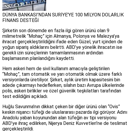
DÜNYA BANKASI’NDAN SURİYE’YE 100 MİLYON DOLARLIK
FİNANS DESTEĞİ
Şirketin son dönemde en fazla ilgi gören ürünü olan 9
milimetrelik “Mohaç” için Almanya, Polonya ve Malezya’ya
ihracat gerçekleştirildiğini ifade eden Güzel, yurt içinden de
yoğun sipariş aldıklarını belirtti. ABD’ye yönelik ihracatın ise
gerekli izin süreçlerinin tamamlanmasının ardından
başlamasının planlandığını kaydetti.
Hem askeri hem de sivil kullanım amacıyla geliştirilen
“Mohaç”, tam otomatik ve yarı otomatik olmak üzere farklı
versiyonlarda üretiliyor. Şirket, aylık üretim kapasitesini bin
adede çıkarmayı hedeflerken, silahın bazı Avrupa ülkelerinde
polis, askeri birlikler ve özel güvenlik teşkilatları tarafından
test edildiğini açıkladı.
Huğlu Savunma’nın dikkat çeken bir diğer ürünü olan “Ovis”
keskin nişancı tüfeği de uluslararası pazarda ilgi görüyor. Adını
Anadolu yaban koyunundan alan tüfeğin av tipi versiyonu
ABD’ye ihraç edilirken, Nijerya Deniz Kuvvetleri’ne de teslimat
gerçekleştirildi.