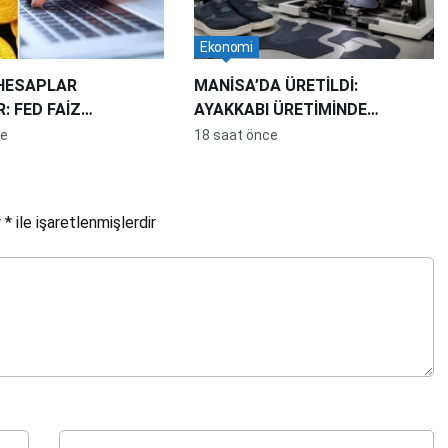
Ekonomi
 HESAPLAR
MANİSA’DA ÜRETİLDİ:
: FED FAİZ
AYAKKABI ÜRETİMİNDE
E DE YENİ REKOR
KAPASİTEYİ 10 KATA ÇIKARDI
ce
18 saat önce
r
*
ile işaretlenmişlerdir