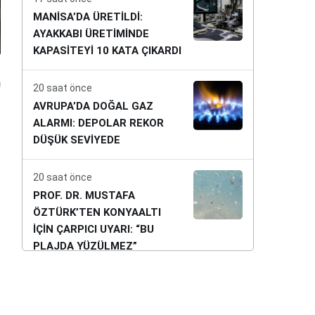
MANİSA’DA ÜRETİLDİ:
AYAKKABI ÜRETİMİNDE
KAPASİTEYİ 10 KATA ÇIKARDI
20 saat önce
AVRUPA’DA DOĞAL GAZ
ALARMI: DEPOLAR REKOR
DÜŞÜK SEVİYEDE
20 saat önce
PROF. DR. MUSTAFA
ÖZTÜRK’TEN KONYAALTI
İÇİN ÇARPICI UYARI: “BU
PLAJDA YÜZÜLMEZ”
20 saat önce
ALTIN YATIRIMCISI GERİ