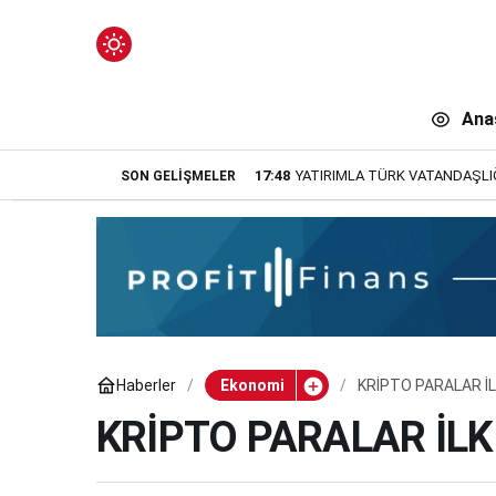
Mod
değiştir
Ana
17:48
YATIRIMLA TÜRK VATANDAŞLIĞI
SON GELIŞMELER
n.
Haberler
Ekonomi
KRİPTO PARALAR İL
n.
KRİPTO PARALAR İLK