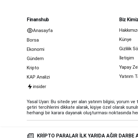
Finanshub
Biz Kimi
Hakkımız
Anasayfa
Künye
Borsa
Gizlilik 
Ekonomi
İletişim
Gündem
Yapay Zek
Kripto
Yatırım T
KAP Analizi
insider
Yasal Uyarı: Bu sitede yer alan yatırım bilgisi, yorum ve 
getiri tercihlerini dikkate alarak, kişiye özel olarak sun
herhangi bir karara dayanak oluşturması noktasında herh
KRİPTO PARALAR İLK YARIDA AĞIR DARBE 