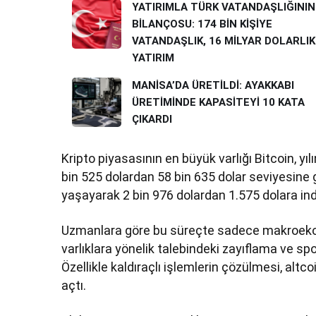
YATIRIMLA TÜRK VATANDAŞLIĞININ
BİLANÇOSU: 174 BİN KİŞİYE
VATANDAŞLIK, 16 MİLYAR DOLARLIK
YATIRIM
MANİSA’DA ÜRETİLDİ: AYAKKABI
ÜRETİMİNDE KAPASİTEYİ 10 KATA
ÇIKARDI
Kripto piyasasının en büyük varlığı Bitcoin, yı
bin 525 dolardan 58 bin 635 dolar seviyesine
yaşayarak 2 bin 976 dolardan 1.575 dolara indi
Uzmanlara göre bu süreçte sadece makroekono
varlıklara yönelik talebindeki zayıflama ve spo
Özellikle kaldıraçlı işlemlerin çözülmesi, alt
açtı.