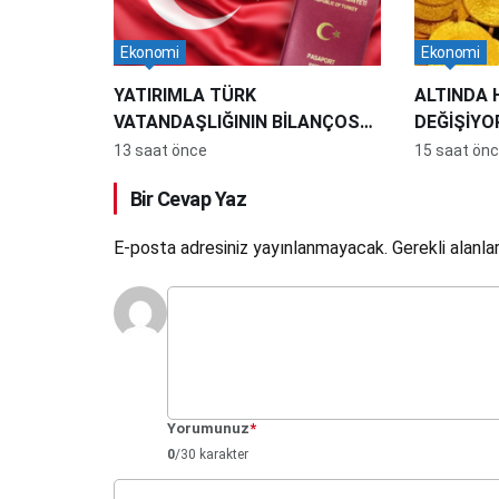
Ekonomi
Ekonomi
YATIRIMLA TÜRK
ALTINDA
VATANDAŞLIĞININ BİLANÇOSU:
DEĞİŞİYOR
174 BİN KİŞİYE VATANDAŞLIK,
İNDİRMES
13 saat önce
15 saat ön
16 MİLYAR DOLARLIK YATIRIM
GELEBİLİR
Bir Cevap Yaz
E-posta adresiniz yayınlanmayacak.
Gerekli alanla
Yorumunuz
*
0
/30 karakter