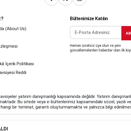
z?
Bültenimize Katılın
da (About Us)
AB
Sözleşmesi
Hemen ücretsiz üye olun ve yeni
güncellemelerden haberdar olan ilk kişi
â İçerik Politikası
avsiyesi Reddi
tavsiyeler yatırım danışmanlığı kapsamında değildir. Yatırım danışmanlığı
ulmaktadır. Bu sitede veya e-bültenlerimiz kapsamındaki sözel, yazılı ve
angi bir teminat, garanti oluşturmamakta ve yalnızca bilgi edinilmes
© 2026 finanshubcom Tüm Hakları Saklıdır.
ALDI