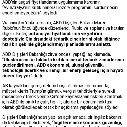
ABD’nin asgari fiyatlandırma uygulamama kararının
“Avustralya’nın kritik mineral rezerv programını sürdürmesini
engellemeyeceğini” söyledi.
Washington’daki toplantı, ABD Dışişleri Bakanı Marco
Rubio’nun öncülüğünde düzenlendi; Rubio ve toplantıya katılan
diğer ülkeler,
potansiyel fiyatlandırma ve yatırım
desteğiyle Çin dışındaki tedarik zincirlerini olabildiğince
hızlı bir şekilde güçlendirmeyi planladıklarını anlattı.
ABD Dışişleri Bakanlığı zirve öncesi yaptığı açıklamada,
“
Uluslararası ortaklarla kritik mineral tedarik zincirlerinin
güçlendirilmesi, ABD ekonomisi, ulusal güvenlik,
teknolojik liderlik ve dirençli bir enerji geleceği için hayati
önem taşıyor
” dedi.
AB kaynakları, görüşmelerin başarılı olması durumunda,
müttefiklerin Trump’ın gümrük vergisi tehditleriyle sürekli
mücadele etmek yerine Çin’den kaynaklanan riskleri azaltmak
için ABD ile birlikte çalıştığı ilişkilerde bir dönüm noktası
olarak görülebilecek ortak bir açıklama yapılacağını söyledi.
Dışişleri Bakanlığı’ndan yapılan açıklamada, bir İngiliz bakanın
da katılacağı belirtilerek, “
İngiltere’nin ekonomik güvenliği,