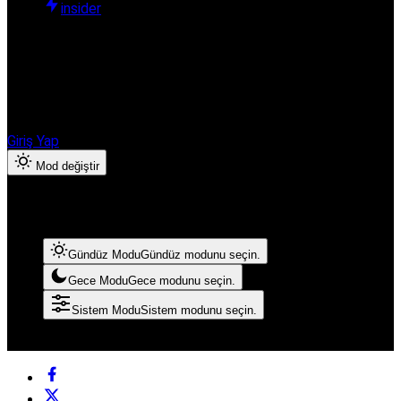
insider
Hesabınıza giriş yapın
Finanshub Ekonomi & Borsa ayrıcalıklarından yararlanmak için
giriş yapın veya hesap oluşturun.
Giriş Yap
Mod değiştir
Mod Ayarları
Mod seçin, deneyimini kişiselleştirin.
Gündüz Modu
Gündüz modunu seçin.
Gece Modu
Gece modunu seçin.
Sistem Modu
Sistem modunu seçin.
© Telif Hakkı 2026, Tüm Hakları Saklıdır