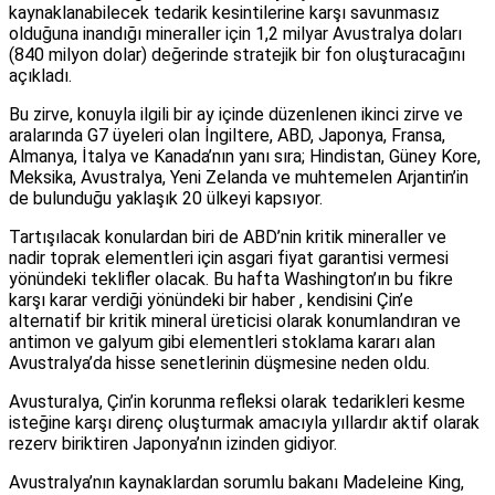
kaynaklanabilecek tedarik kesintilerine karşı savunmasız
olduğuna inandığı mineraller için 1,2 milyar Avustralya doları
(840 milyon dolar) değerinde stratejik bir fon oluşturacağını
açıkladı.
Bu zirve, konuyla ilgili bir ay içinde düzenlenen ikinci zirve ve
aralarında G7 üyeleri olan İngiltere, ABD, Japonya, Fransa,
Almanya, İtalya ve Kanada’nın yanı sıra; Hindistan, Güney Kore,
Meksika, Avustralya, Yeni Zelanda ve muhtemelen Arjantin’in
de bulunduğu yaklaşık 20 ülkeyi kapsıyor.
Tartışılacak konulardan biri de ABD’nin kritik mineraller ve
nadir toprak elementleri için asgari fiyat garantisi vermesi
yönündeki teklifler olacak. Bu hafta Washington’ın bu fikre
karşı karar verdiği yönündeki bir haber , kendisini Çin’e
alternatif bir kritik mineral üreticisi olarak konumlandıran ve
antimon ve galyum gibi elementleri stoklama kararı alan
Avustralya’da hisse senetlerinin düşmesine neden oldu.
Avusturalya, Çin’in korunma refleksi olarak tedarikleri kesme
isteğine karşı direnç oluşturmak amacıyla yıllardır aktif olarak
rezerv biriktiren Japonya’nın izinden gidiyor.
Avustralya’nın kaynaklardan sorumlu bakanı Madeleine King,