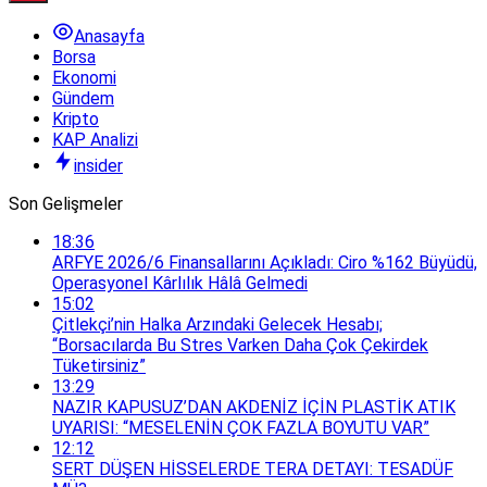
Anasayfa
Borsa
Ekonomi
Gündem
Kripto
KAP Analizi
insider
Son Gelişmeler
18:36
ARFYE 2026/6 Finansallarını Açıkladı: Ciro %162 Büyüdü,
Operasyonel Kârlılık Hâlâ Gelmedi
15:02
Çitlekçi’nin Halka Arzındaki Gelecek Hesabı;
“Borsacılarda Bu Stres Varken Daha Çok Çekirdek
Tüketirsiniz”
13:29
NAZIR KAPUSUZ’DAN AKDENİZ İÇİN PLASTİK ATIK
UYARISI: “MESELENİN ÇOK FAZLA BOYUTU VAR”
12:12
SERT DÜŞEN HİSSELERDE TERA DETAYI: TESADÜF