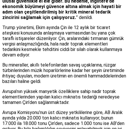
ulusal güvenlikle el ele gider. Bu nedenle, İngiltere’de
ekonomik büyümeyi güvence altına almak için hayati bir
adım olan çeşitlendirilmiş bir kritik mineral tedarik
zincirini sağlamak için çalışıyoruz.
” denildi.
Trump yönetimi, Ekim ayında Çin ile 12 aylık bir ticaret
ateşkesi konusunda anlaşmaya varmasından bu yana çok
taraflı istişareler düzenliyor. Çin, aralarındaki tırmanan gümrük
vergisi anlaşmazlığında, hala nadir toprak elementleri
tedarikini kesmekle tehditini ciddi bir silah olarak kullanmaya
devam ediyor.
Bu mineraller, akıllı telefonlardan savaş uçaklarına, rüzgar
türbinlerinden müzik hoparlörlerine kadar her şeyin üretiminde
ihtiyaç duyulan, modern üretimin en önemli hammaddelerinden
bazıları haline geldi.
Avrupa’nın yüksek manyetik özelliklere sahip nadir toprak
elementlerinden yapılan kalıcı mıknatıs tedariği neredeyse
tamamen Çin’den sağlanmaktadır.
Avrupa Komisyonu’nun üst düzey yetkililerine göre, AB Aralık
ayında yılda 20.000 ton kalıcı mıknatıs kullanıyor; bunun
17.000 ila 18.000 tonu Çin’den, sadece 1.000 tonu ise AB’den
geliyor. Bu bile bağımlılığın seviyesini anlayabilmek için en iyi