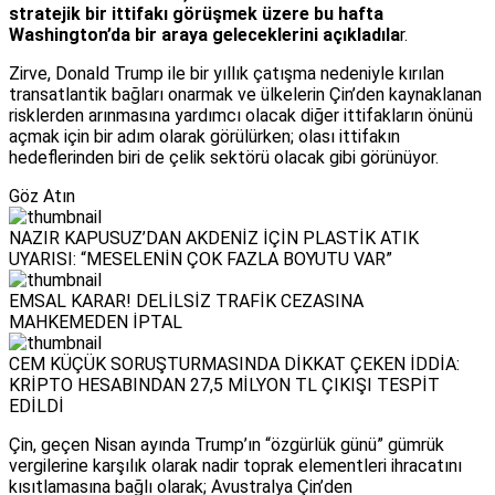
stratejik bir ittifakı görüşmek üzere bu hafta
Washington’da bir araya geleceklerini açıkladıla
r.
Zirve, Donald Trump ile bir yıllık çatışma nedeniyle kırılan
transatlantik bağları onarmak ve ülkelerin Çin’den kaynaklanan
risklerden arınmasına yardımcı olacak diğer ittifakların önünü
açmak için bir adım olarak görülürken; olası ittifakın
hedeflerinden biri de çelik sektörü olacak gibi görünüyor.
Göz Atın
NAZIR KAPUSUZ’DAN AKDENİZ İÇİN PLASTİK ATIK
UYARISI: “MESELENİN ÇOK FAZLA BOYUTU VAR”
EMSAL KARAR! DELİLSİZ TRAFİK CEZASINA
MAHKEMEDEN İPTAL
CEM KÜÇÜK SORUŞTURMASINDA DİKKAT ÇEKEN İDDİA:
KRİPTO HESABINDAN 27,5 MİLYON TL ÇIKIŞI TESPİT
EDİLDİ
Çin, geçen Nisan ayında Trump’ın “özgürlük günü” gümrük
vergilerine karşılık olarak nadir toprak elementleri ihracatını
kısıtlamasına bağlı olarak; Avustralya Çin’den