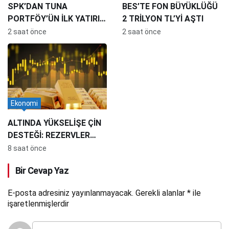
SPK’DAN TUNA
BES’TE FON BÜYÜKLÜĞÜ
PORTFÖY’ÜN İLK YATIRIM
2 TRİLYON TL’Yİ AŞTI
FONUNA ONAY
2 saat önce
2 saat önce
Ekonomi
ALTINDA YÜKSELİŞE ÇİN
DESTEĞİ: REZERVLER
HONG KONG’A TAŞINIYOR
8 saat önce
Bir Cevap Yaz
E-posta adresiniz yayınlanmayacak.
Gerekli alanlar
*
ile
işaretlenmişlerdir