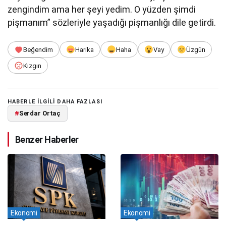
zengindim ama her şeyi yedim. O yüzden şimdi
pişmanım” sözleriyle yaşadığı pişmanlığı dile getirdi.
Beğendim
Harika
Haha
Vay
Üzgün
Kızgın
HABERLE ILGILI DAHA FAZLASI
#
Serdar Ortaç
Benzer Haberler
Ekonomi
Ekonomi