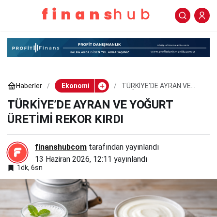
TÜRKİYE’DE AYRAN VE
0
Paylaş
YOĞURT ÜRETİMİ REKOR
KIRDI
Haberler
Ekonomi
TÜRKİYE’DE AYRAN VE
YOĞURT ÜRETİMİ REKOR
KIRDI
TÜRKİYE’DE AYRAN VE YOĞURT
ÜRETİMİ REKOR KIRDI
finanshubcom
tarafından yayınlandı
13 Haziran 2026, 12:11
yayınlandı
1dk, 6sn