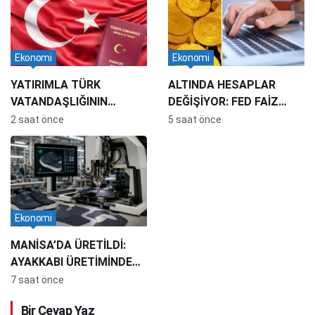
Ekonomi
Ekonomi
YATIRIMLA TÜRK
ALTINDA HESAPLAR
VATANDAŞLIĞININ
DEĞİŞİYOR: FED FAİZ
BİLANÇOSU: 174 BİN
İNDİRMESE DE YENİ
2 saat önce
5 saat önce
KİŞİYE VATANDAŞLIK, 16
REKOR GELEBİLİR
MİLYAR DOLARLIK
YATIRIM
Ekonomi
MANİSA’DA ÜRETİLDİ:
AYAKKABI ÜRETİMİNDE
KAPASİTEYİ 10 KATA
7 saat önce
ÇIKARDI
Bir Cevap Yaz