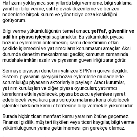
Hafızamı yoklayınca son yıllarda bilgi vermeme, bilgi saklama,
yanıltıcı bilgi verme, sahte evrak düzenleme ve benzeri
nedenlerle birçok kurum ve yöneticiye ceza kesildiğini
görüyorum.
Bilgi verme yükümlülüğünün temel amacı;
şeffaf, güvenilir ve
adil bir piyasa işleyişi
sağlamaktır. Bu yükümlülük piyasa
bozucu eylemlerin önlenmesini, kamu denetiminin etkin
şekilde işlemesini ve yatırımcıların korunmasını amaçlar. Aksi
durumda denetim mekanizması gecikir, kamunun zamanında
müdahale imkânı azalır ve piyasanın güvenilirliği zarar görür.
Sermaye piyasası denetimi yalnızca SPK’nın görevi değildir.
Sistem, piyasanın işleyişini bozan eylemlerle mücadelede
sorumluluğu piyasanın aktörleriyle paylaşır. Aracı kurumlar,
yatırım kuruluşları ve diğer piyasa oyuncuları; yatırımcı
kararlarını etkileyebilecek, piyasa bozucu eylemlere işaret
edebilecek veya kara para soruşturmalarına konu olabilecek
işlemler hakkında kamu otoritesine bilgi vermekle yükümlüdür.
Burada hiçbir ticari menfaat kamu yararının önüne geçemez.
Finansal gizlilik, müşteri ilişkileri veya ticari kaygılar, bilgi verme
yükümlülüğünün yerine getirilmemesi için gerekçe olamaz.