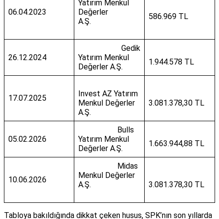
Yatırım Menkul
06.04.2023
Değerler
586.969 TL
A.Ş.
Gedik
26.12.2024
Yatırım Menkul
1.944.578 TL
Değerler A.Ş.
Invest AZ Yatırım
17.07.2025
Menkul Değerler
3.081.378,30 TL
A.Ş.
Bulls
05.02.2026
Yatırım Menkul
1.663.944,88 TL
Değerler A.Ş.
Midas
Menkul Değerler
10.06.2026
A.Ş.
3.081.378,30 TL
Tabloya bakıldığında dikkat çeken husus, SPK’nın son yıllarda