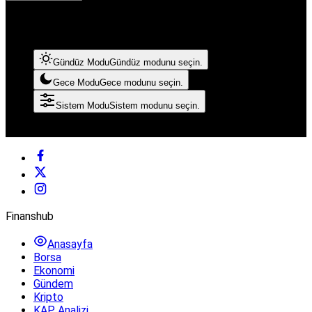
Mod Ayarları
Mod seçin, deneyimini kişiselleştirin.
Gündüz Modu
Gündüz modunu seçin.
Gece Modu
Gece modunu seçin.
Sistem Modu
Sistem modunu seçin.
© Telif Hakkı 2026, Tüm Hakları Saklıdır
Finanshub
Anasayfa
Borsa
Ekonomi
Gündem
Kripto
KAP Analizi