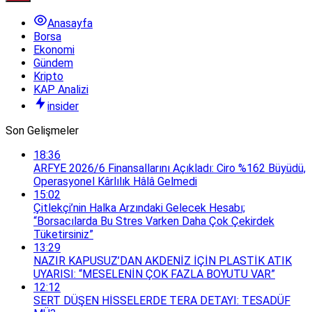
Anasayfa
Borsa
Ekonomi
Gündem
Kripto
KAP Analizi
insider
Son Gelişmeler
18:36
ARFYE 2026/6 Finansallarını Açıkladı: Ciro %162 Büyüdü,
Operasyonel Kârlılık Hâlâ Gelmedi
15:02
Çitlekçi’nin Halka Arzındaki Gelecek Hesabı;
“Borsacılarda Bu Stres Varken Daha Çok Çekirdek
Tüketirsiniz”
13:29
NAZIR KAPUSUZ’DAN AKDENİZ İÇİN PLASTİK ATIK
UYARISI: “MESELENİN ÇOK FAZLA BOYUTU VAR”
12:12
SERT DÜŞEN HİSSELERDE TERA DETAYI: TESADÜF