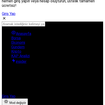
hemen giriş yapın veya hesap oluşturun, üstelik tamamen
ücretsiz!
Giriş Yap
Anasayfa
Borsa
Ekonomi
Gündem
Kripto
KAP Analizi
insider
Hesabınıza giriş yapın
Finanshub Ekonomi & Borsa ayrıcalıklarından yararlanmak için
giriş yapın veya hesap oluşturun.
Giriş Yap
Mod değiştir