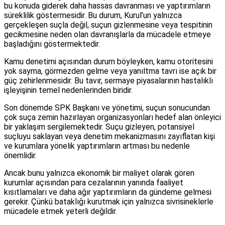
bu konuda giderek daha hassas davranması ve yaptırımların
süreklilik göstermesidir. Bu durum, Kurul’un yalnızca
gerçekleşen suçla değil, suçun gizlenmesine veya tespitinin
gecikmesine neden olan davranışlarla da mücadele etmeye
başladığını göstermektedir.
Kamu denetimi açısından durum böyleyken, kamu otoritesini
yok sayma, görmezden gelme veya yanıltma tavrı ise açık bir
güç zehirlenmesidir. Bu tavır, sermaye piyasalarının hastalıklı
işleyişinin temel nedenlerinden biridir.
Son dönemde SPK Başkanı ve yönetimi, suçun sonucundan
çok suça zemin hazırlayan organizasyonları hedef alan önleyici
bir yaklaşım sergilemektedir. Suçu gizleyen, potansiyel
suçluyu saklayan veya denetim mekanizmasını zayıflatan kişi
ve kurumlara yönelik yaptırımların artması bu nedenle
önemlidir.
Ancak bunu yalnızca ekonomik bir maliyet olarak gören
kurumlar açısından para cezalarının yanında faaliyet
kısıtlamaları ve daha ağır yaptırımların da gündeme gelmesi
gerekir. Çünkü bataklığı kurutmak için yalnızca sivrisineklerle
mücadele etmek yeterli değildir.