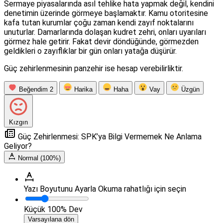
Sermaye piyasalarında asıl tehlike hata yapmak değil, kendini
denetimin üzerinde görmeye başlamaktır. Kamu otoritesine
kafa tutan kurumlar çoğu zaman kendi zayıf noktalarını
unuturlar. Damarlarında dolaşan kudret zehri, onları uyarıları
görmez hale getirir. Fakat devir döndüğünde, görmezden
geldikleri o zayıflıklar bir gün onları yatağa düşürür.
Güç zehirlenmesinin panzehir ise hesap verebilirliktir.
Beğendim
2
Harika
Haha
Vay
Üzgün
Kızgın
Güç Zehirlenmesi: SPK’ya Bilgi Vermemek Ne Anlama
Geliyor?
Normal (100%)
Yazı Boyutunu Ayarla
Okuma rahatlığı için seçin
Küçük
100%
Dev
Varsayılana dön