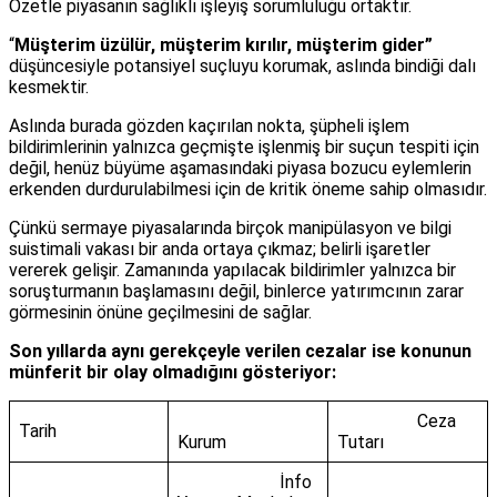
Özetle piyasanın sağlıklı işleyiş sorumluluğu ortaktır.
“
Müşterim üzülür, müşterim kırılır, müşterim gider”
düşüncesiyle potansiyel suçluyu korumak, aslında bindiği dalı
kesmektir.
Aslında burada gözden kaçırılan nokta, şüpheli işlem
bildirimlerinin yalnızca geçmişte işlenmiş bir suçun tespiti için
değil, henüz büyüme aşamasındaki piyasa bozucu eylemlerin
erkenden durdurulabilmesi için de kritik öneme sahip olmasıdır.
Çünkü sermaye piyasalarında birçok manipülasyon ve bilgi
suistimali vakası bir anda ortaya çıkmaz; belirli işaretler
vererek gelişir. Zamanında yapılacak bildirimler yalnızca bir
soruşturmanın başlamasını değil, binlerce yatırımcının zarar
görmesinin önüne geçilmesini de sağlar.
Son yıllarda aynı gerekçeyle verilen cezalar ise konunun
münferit bir olay olmadığını gösteriyor:
Ceza
Tarih
Kurum
Tutarı
İnfo