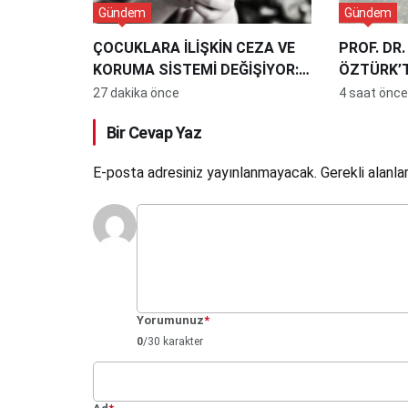
Gündem
Gündem
ÇOCUKLARA İLİŞKİN CEZA VE
PROF. DR
KORUMA SİSTEMİ DEĞİŞİYOR:
ÖZTÜRK’T
YENİ DÖNEMDE NELER
ÇARPICI 
27 dakika önce
4 saat önce
OLACAK?
YÜZÜLME
Bir Cevap Yaz
E-posta adresiniz yayınlanmayacak.
Gerekli alanla
Yorumunuz
*
0
/30 karakter