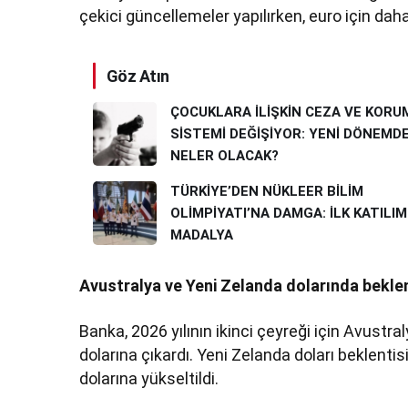
çekici güncellemeler yapılırken, euro için dah
Göz Atın
ÇOCUKLARA İLİŞKİN CEZA VE KORU
SİSTEMİ DEĞİŞİYOR: YENİ DÖNEMD
NELER OLACAK?
TÜRKİYE’DEN NÜKLEER BİLİM
OLİMPİYATI’NA DAMGA: İLK KATILIM
MADALYA
Avustralya ve Yeni Zelanda dolarında beklen
Banka, 2026 yılının ikinci çeyreği için Avustr
dolarına çıkardı. Yeni Zelanda doları beklenti
dolarına yükseltildi.