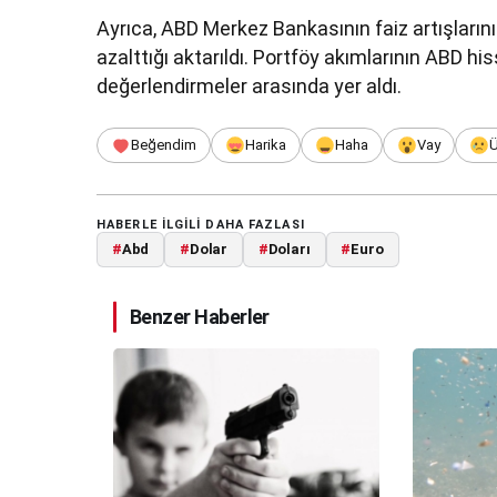
Ayrıca, ABD Merkez Bankasının faiz artışların
azalttığı aktarıldı. Portföy akımlarının ABD 
değerlendirmeler arasında yer aldı.
Beğendim
Harika
Haha
Vay
HABERLE ILGILI DAHA FAZLASI
#
Abd
#
Dolar
#
Doları
#
Euro
Benzer Haberler