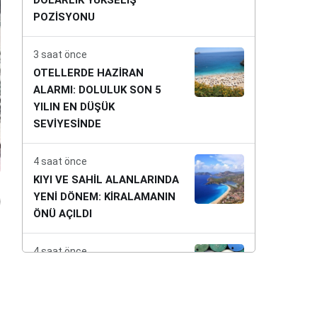
DOLARLIK YÜKSELİŞ
POZİSYONU
3 saat önce
OTELLERDE HAZİRAN
ALARMI: DOLULUK SON 5
YILIN EN DÜŞÜK
SEVİYESİNDE
4 saat önce
KIYI VE SAHİL ALANLARINDA
YENİ DÖNEM: KİRALAMANIN
ÖNÜ AÇILDI
4 saat önce
İRAN SAVAŞININ ABD’YE AĞIR
FATURASI: PETROL
REZERVLERİ 43 YILIN