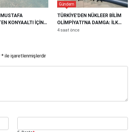
Gündem
. MUSTAFA
TÜRKİYE’DEN NÜKLEER BİLİM
EN KONYAALTI İÇİN
OLİMPİYATI’NA DAMGA: İLK
UYARI: “BU PLAJDA
KATILIMDA 4 MADALYA
4 saat önce
Z”
r
*
ile işaretlenmişlerdir