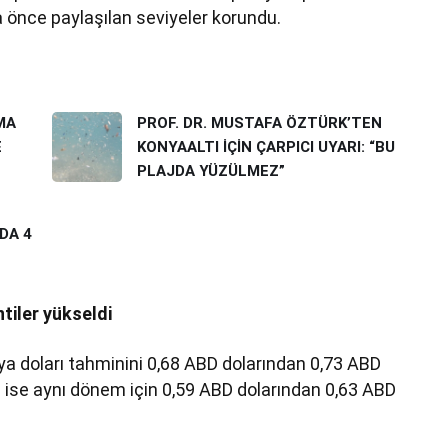
a önce paylaşılan seviyeler korundu.
MA
PROF. DR. MUSTAFA ÖZTÜRK’TEN
E
KONYAALTI İÇİN ÇARPICI UYARI: “BU
PLAJDA YÜZÜLMEZ”
DA 4
tiler yükseldi
alya doları tahminini 0,68 ABD dolarından 0,73 ABD
si ise aynı dönem için 0,59 ABD dolarından 0,63 ABD