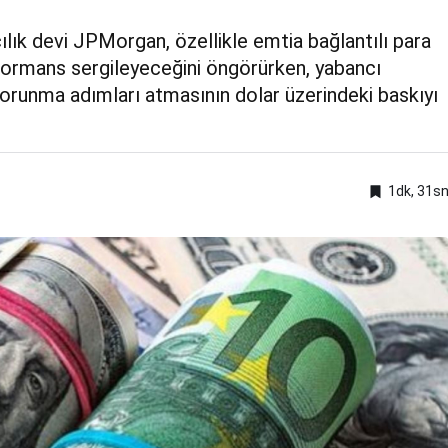
ılık devi JPMorgan, özellikle emtia bağlantılı para
erformans sergileyeceğini öngörürken, yabancı
 korunma adımları atmasının dolar üzerindeki baskıyı
1dk, 31s