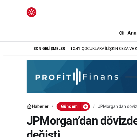
Mod
değiştir
Ana
12:41
ÇOCUKLARA İLİŞKİN CEZA VE 
SON GELIŞMELER
n.
Haberler
Gündem
JPMorgan’dan dövizd
n.
JPMorgan’dan dövizde
değişti