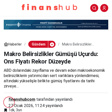
Makro Belirsizlikler
0
Paylaş
Gümüşü Uçurdu: Ons
Fiyatı Rekor Düzeyde
Haberler
Gündem
Makro Belirsizlikler
Gümüşü Uçurdu: Ons Fiyatı
Rekor Düzeyde
Makro Belirsizlikler Gümüşü Uçurdu:
Ons Fiyatı Rekor Düzeyde
ABD dolarındaki zayıflama ve devam eden makroekonomik
belirsizliklerin yatırımcıları sert varlıklara yönlendirmesi,
altındaki yükselişle birlikte gümüş fiyatlarını da tarihi
zirveye…
finanshubcom
tarafından yayınlandı
27 Ocak 2026, 11:24
yayınlandı
1dk, 3sn