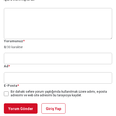
Yorumunuz
*
0
/30 karakter
Ad
*
E-Posta
*
Bir dahaki sefere yorum yaptığımda kullanılmak üzere adımı, e-posta
adresimi ve web site adresimi bu tarayıcıya kaydet.
Yorum Gönder
Giriş Yap