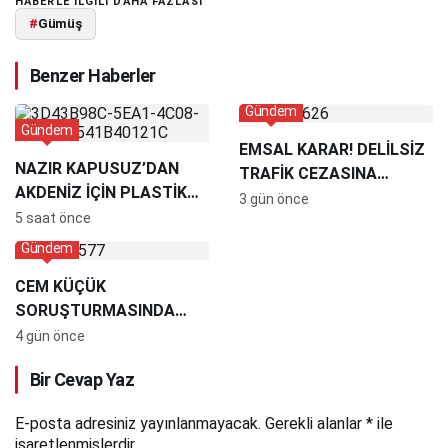
HABERLE ILGILI DAHA FAZLASI
#
Gümüş
Benzer Haberler
Gündem
Gündem
EMSAL KARAR! DELİLSİZ
NAZIR KAPUSUZ’DAN
TRAFİK CEZASINA
AKDENİZ İÇİN PLASTİK
MAHKEMEDEN İPTAL
3 gün önce
ATIK UYARISI:
5 saat önce
“MESELENİN ÇOK FAZLA
Gündem
BOYUTU VAR”
CEM KÜÇÜK
SORUŞTURMASINDA
DİKKAT ÇEKEN İDDİA:
4 gün önce
KRİPTO HESABINDAN
Bir Cevap Yaz
27,5 MİLYON TL ÇIKIŞI
TESPİT EDİLDİ
E-posta adresiniz yayınlanmayacak.
Gerekli alanlar
*
ile
işaretlenmişlerdir