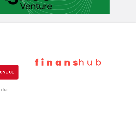
7 ay önce
Erdoğan’dan Emekli Aylığı Açıklaması: En
Düşük 20 Bin TL Olacak
7 ay önce
ABD Doğal Gazında “Arktik” Rallisi:
Fiyatlar %20 Fırladı, 4,7 Dolar Aşıldı
ONE OL
 olun.