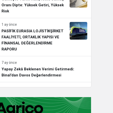
Oranı Dipte: Yüksek Getiri, Yüksek
Risk
1 ay önce
PASİFİK EURASIA LOJİSTİKŞİRKET
FAALİYETİ, ORTAKLIK YAPISI VE
FİNANSAL DEĞERLENDİRME
RAPORU
7 ay önce
Yapay Zekâ Beklenen Verimi Getirmedi:
Binal’dan Davos Değerlendirmesi
7 ay önce
Erdoğan’dan Emeklilere Müjde: En Düşük Aylık
20 Bin Lira Olacak