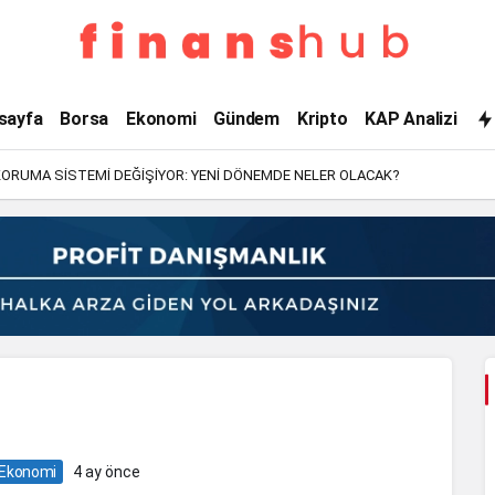
ihale
sayfa
Borsa
Ekonomi
Gündem
Kripto
KAP Analizi
yasağı
KORUMA SİSTEMİ DEĞİŞİYOR: YENİ DÖNEMDE NELER OLACAK?
Haberleri
Ekonomi
4 ay önce