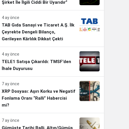
Şirket İle İlgili Ciddi Bir Uyarıdır”
4 ay önce
TAB Gıda Sanayi ve Ticaret A.Ş. İlk
Çeyrekte Dengeli Bilanço,
Gerileyen Kârlılık Dikkat Çekti
4 ay önce
TELE1 Satışa Çıkarıldı: TMSF’den
İhale Duyurusu
7 ay önce
XRP Dosyası: Aşırı Korku ve Negatif
Fonlama Oranı “Ralli” Habercisi
mi?
7 ay önce
Gümüşte Tarihi Ralli, Altın/Gümüş