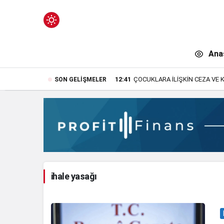
Mod
değiştir
Ana
12:41
ÇOCUKLARA İLİŞKİN CEZA VE 
SON GELIŞMELER
n.
ihale yasağı
n.