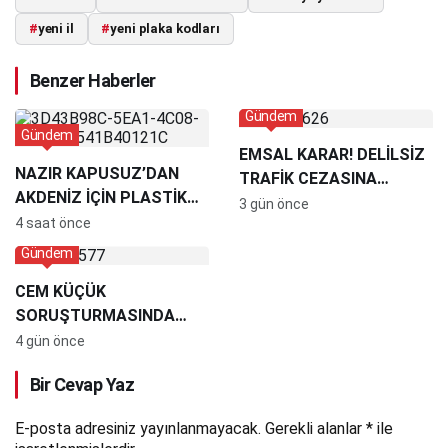
#
yeni il
#
yeni plaka kodları
Benzer Haberler
Gündem
Gündem
EMSAL KARAR! DELİLSİZ
NAZIR KAPUSUZ’DAN
TRAFİK CEZASINA
AKDENİZ İÇİN PLASTİK
MAHKEMEDEN İPTAL
3 gün önce
ATIK UYARISI:
4 saat önce
“MESELENİN ÇOK FAZLA
Gündem
BOYUTU VAR”
CEM KÜÇÜK
SORUŞTURMASINDA
DİKKAT ÇEKEN İDDİA:
4 gün önce
KRİPTO HESABINDAN
Bir Cevap Yaz
27,5 MİLYON TL ÇIKIŞI
TESPİT EDİLDİ
E-posta adresiniz yayınlanmayacak.
Gerekli alanlar
*
ile