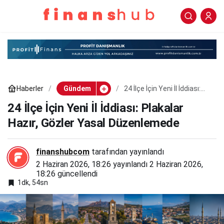
24 İlçe İçin Yeni İl İddiası:
0
Paylaş
Plakalar Hazır, Gözler
Yasal Düzenlemede
Haberler
Gündem
24 İlçe İçin Yeni İl İddiası:
Plakalar Hazır, Gözler Yasal
Düzenlemede
24 İlçe İçin Yeni İl İddiası: Plakalar
Hazır, Gözler Yasal Düzenlemede
finanshubcom
tarafından yayınlandı
2 Haziran 2026, 18:26
yayınlandı
2 Haziran 2026,
18:26
güncellendi
1dk, 54sn