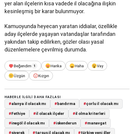
yer alan ilçelerin kısa vadede il olacağına ilişkin
kesinleşmiş bir karar bulunmuyor.
Kamuoyunda heyecan yaratan iddialar, özellikle
aday ilçelerde yaşayan vatandaşlar tarafından
yakından takip edilirken, gözler olası yasal
düzenlemelere çevrilmiş durumda.
Beğendim
Harika
Haha
Vay
1
Üzgün
Kızgın
HABERLE ILGILI DAHA FAZLASI
#
alanya il olacak mı
#
bandırma
#
çorlu il olacak mı
#
Fethiye
#
il olacak ilçeler
#
il olma kriterleri
#
inegöl il olacak mı
#
iskenderun
#
manavgat
#
siverek
#
tarsus il olacak mı
#
türkiye yeni iller