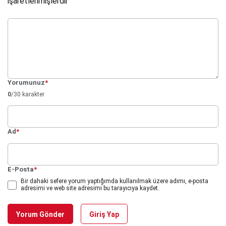
işaretlenmişlerdir
Yorumunuz
*
0
/30 karakter
Ad
*
E-Posta
*
Bir dahaki sefere yorum yaptığımda kullanılmak üzere adımı, e-posta
adresimi ve web site adresimi bu tarayıcıya kaydet.
Yorum Gönder
Giriş Yap