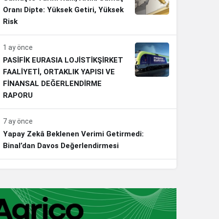
Oranı Dipte: Yüksek Getiri, Yüksek
Risk
1 ay önce
PASİFİK EURASIA LOJİSTİKŞİRKET
FAALİYETİ, ORTAKLIK YAPISI VE
FİNANSAL DEĞERLENDİRME
RAPORU
7 ay önce
Yapay Zekâ Beklenen Verimi Getirmedi:
Binal’dan Davos Değerlendirmesi
7 ay önce
Erdoğan’dan Emeklilere Müjde: En Düşük Aylık
20 Bin Lira Olacak