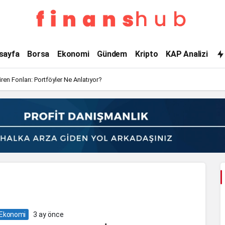
4
sayfa
Borsa
Ekonomi
Gündem
Kripto
KAP Analizi
bin
en Fonları: Portföyler Ne Anlatıyor?
TL
ikramiye
Haberleri
Ekonomi
3 ay önce