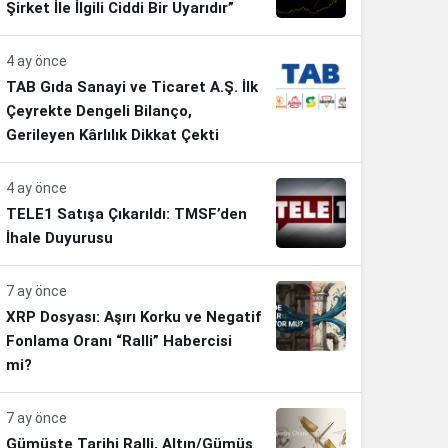
Şirket İle İlgili Ciddi Bir Uyarıdır”
4 ay önce
TAB Gıda Sanayi ve Ticaret A.Ş. İlk
Çeyrekte Dengeli Bilanço,
Gerileyen Kârlılık Dikkat Çekti
4 ay önce
TELE1 Satışa Çıkarıldı: TMSF’den
İhale Duyurusu
7 ay önce
XRP Dosyası: Aşırı Korku ve Negatif
Fonlama Oranı “Ralli” Habercisi
mi?
7 ay önce
Gümüşte Tarihi Ralli, Altın/Gümüş