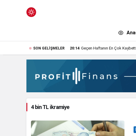
Mod
değiştir
Ana
20:14
Geçen Haftanın En Çok Kaybettir
SON GELIŞMELER
n.
4 bin TL ikramiye
n.