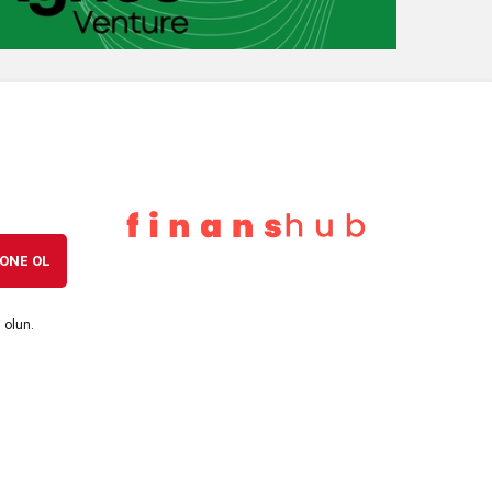
7 ay önce
Erdoğan’dan Emekli Aylığı Açıklaması: En
Düşük 20 Bin TL Olacak
7 ay önce
ABD Doğal Gazında “Arktik” Rallisi:
Fiyatlar %20 Fırladı, 4,7 Dolar Aşıldı
ONE OL
 olun.