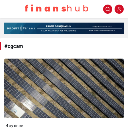
#cgcam
Haberleri
#cgcam
4 ay önce