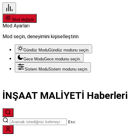
Mod değiştir
Mod Ayarları
Mod seçin, deneyimini kişiselleştirin.
Gündüz Modu
Gündüz modunu seçin.
Gece Modu
Gece modunu seçin.
Sistem Modu
Sistem modunu seçin.
İNŞAAT MALİYETİ Haberleri
Esc