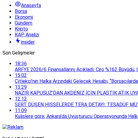
Anasayfa
Borsa
Ekonomi
Gündem
Kripto
KAP Analizi
insider
Son Gelişmeler
18:36
ARFYE 2026/6 Finansallarını Açıkladı: Ciro %162 Büyüdü, 
15:02
Çitlekçi’nin Halka Arzındaki Gelecek Hesabı; “Borsacılar
13:29
NAZIR KAPUSUZ’DAN AKDENİZ İÇİN PLASTİK ATIK UYA
12:12
SERT DÜŞEN HİSSELERDE TERA DETAYI: TESADÜF MÜ
11:09
Kulislere göre; Ankara’da Uyuşturucu Operasyonunda Halka