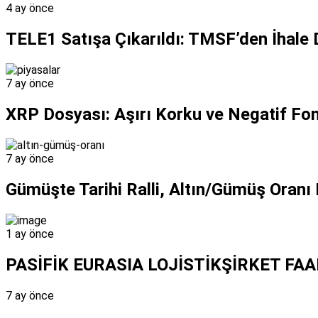
4 ay önce
TELE1 Satışa Çıkarıldı: TMSF’den İhale
7 ay önce
XRP Dosyası: Aşırı Korku ve Negatif Fon
7 ay önce
Gümüşte Tarihi Ralli, Altın/Gümüş Oranı 
1 ay önce
PASİFİK EURASIA LOJİSTİKŞİRKET FA
7 ay önce