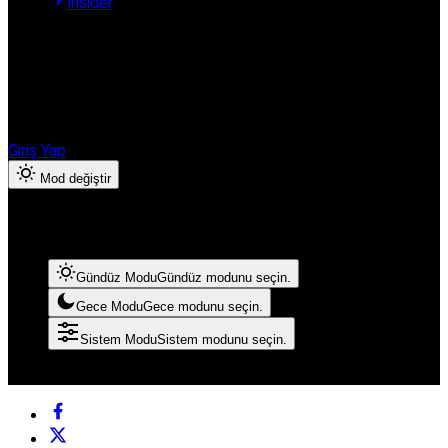
insider
Hesabınıza giriş yapın
Finanshub Ekonomi & Borsa ayrıcalıklarından yararlanmak için
giriş yapın veya hesap oluşturun.
Giriş Yap
Mod değiştir
Mod Ayarları
Mod seçin, deneyimini kişiselleştirin.
Gündüz Modu
Gündüz modunu seçin.
Gece Modu
Gece modunu seçin.
Sistem Modu
Sistem modunu seçin.
© Telif Hakkı 2026, Tüm Hakları Saklıdır