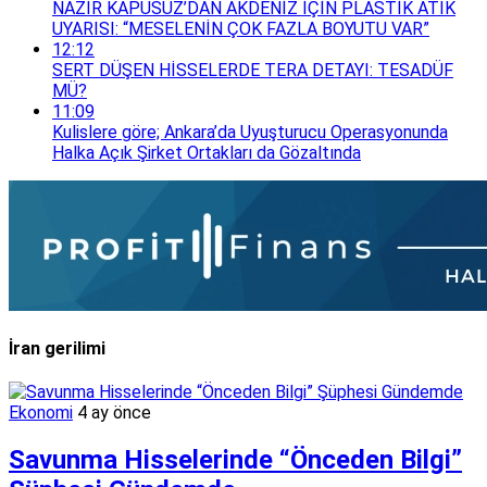
NAZIR KAPUSUZ’DAN AKDENİZ İÇİN PLASTİK ATIK
UYARISI: “MESELENİN ÇOK FAZLA BOYUTU VAR”
12:12
SERT DÜŞEN HİSSELERDE TERA DETAYI: TESADÜF
MÜ?
11:09
Kulislere göre; Ankara’da Uyuşturucu Operasyonunda
Halka Açık Şirket Ortakları da Gözaltında
İran gerilimi
Ekonomi
4 ay önce
Savunma Hisselerinde “Önceden Bilgi”