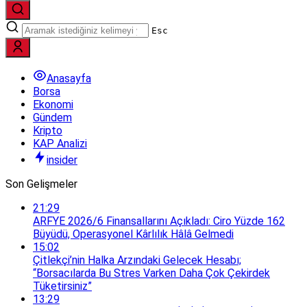
Esc
Anasayfa
Borsa
Ekonomi
Gündem
Kripto
KAP Analizi
insider
Son Gelişmeler
21:29
ARFYE 2026/6 Finansallarını Açıkladı: Ciro Yüzde 162
Büyüdü, Operasyonel Kârlılık Hâlâ Gelmedi
15:02
Çitlekçi’nin Halka Arzındaki Gelecek Hesabı;
“Borsacılarda Bu Stres Varken Daha Çok Çekirdek
Tüketirsiniz”
13:29