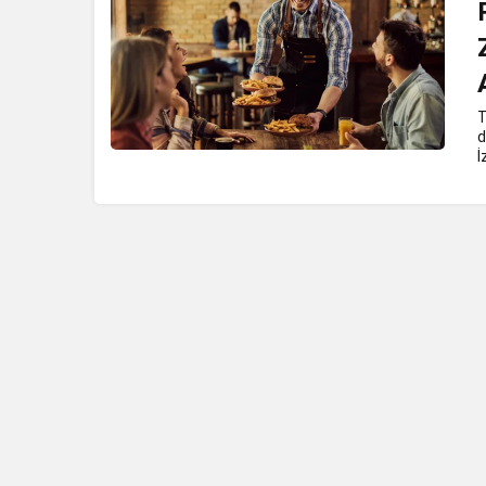
T
d
İ