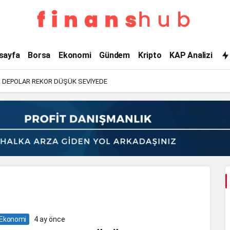
paket
sayfa
Borsa
Ekonomi
Gündem
Kripto
KAP Analizi
servis
: DEPOLAR REKOR DÜŞÜK SEVİYEDE
platformları
Haberleri
Ekonomi
4 ay önce