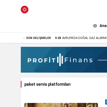
Mod
değiştir
Ana
9:28
AVRUPA’DA DOĞAL GAZ ALARMI
SON GELIŞMELER
n.
paket servis platformları
n.