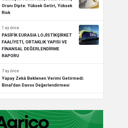
Oranı Dipte: Yüksek Getiri, Yüksek
Risk
1 ay önce
PASİFİK EURASIA LOJİSTİKŞİRKET
FAALİYETİ, ORTAKLIK YAPISI VE
FİNANSAL DEĞERLENDİRME
RAPORU
7 ay önce
Yapay Zekâ Beklenen Verimi Getirmedi:
Binal’dan Davos Değerlendirmesi
7 ay önce
Erdoğan’dan Emeklilere Müjde: En Düşük Aylık
20 Bin Lira Olacak