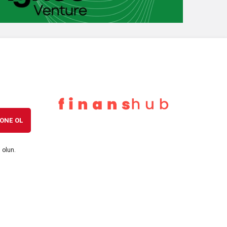
7 ay önce
Erdoğan’dan Emekli Aylığı Açıklaması: En
Düşük 20 Bin TL Olacak
7 ay önce
ABD Doğal Gazında “Arktik” Rallisi:
Fiyatlar %20 Fırladı, 4,7 Dolar Aşıldı
ONE OL
 olun.