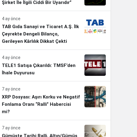
Şirket İle İlgili Ciddi Bir Uyarıdır”
4 ay önce
TAB Gıda Sanayi ve Ticaret A.Ş. İlk
Çeyrekte Dengeli Bilanço,
Gerileyen Kârlılık Dikkat Çekti
4 ay önce
TELE1 Satışa Çıkarıldı: TMSF’den
İhale Duyurusu
7 ay önce
XRP Dosyası: Aşırı Korku ve Negatif
Fonlama Oranı “Ralli” Habercisi
mi?
7 ay önce
Gümüşte Tarihi Ralli, Altın/Gümüş