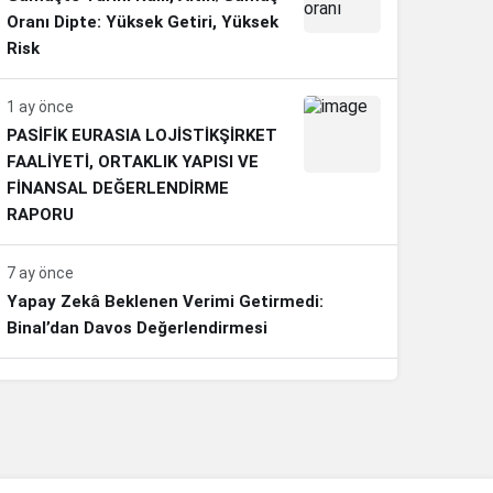
Oranı Dipte: Yüksek Getiri, Yüksek
Risk
1 ay önce
PASİFİK EURASIA LOJİSTİKŞİRKET
FAALİYETİ, ORTAKLIK YAPISI VE
FİNANSAL DEĞERLENDİRME
RAPORU
7 ay önce
Yapay Zekâ Beklenen Verimi Getirmedi:
Binal’dan Davos Değerlendirmesi
7 ay önce
Erdoğan’dan Emeklilere Müjde: En Düşük Aylık
20 Bin Lira Olacak