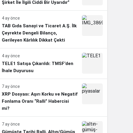
Şirket İle İlgili Ciddi Bir Uyarıdır”
4 ay önce
TAB Gıda Sanayi ve Ticaret A.Ş. İlk
Çeyrekte Dengeli Bilanço,
Gerileyen Kârlılık Dikkat Çekti
4 ay önce
TELE1 Satışa Çıkarıldı: TMSF’den
İhale Duyurusu
7 ay önce
XRP Dosyası: Aşırı Korku ve Negatif
Fonlama Oranı “Ralli” Habercisi
mi?
7 ay önce
Gümüşte Tarihi Ralli, Altın/Gümüş