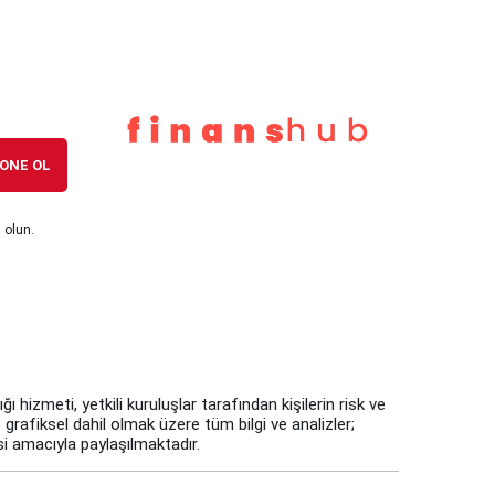
7 ay önce
Erdoğan’dan Emekli Aylığı Açıklaması: En
Düşük 20 Bin TL Olacak
7 ay önce
ABD Doğal Gazında “Arktik” Rallisi:
ONE OL
Fiyatlar %20 Fırladı, 4,7 Dolar Aşıldı
 olun.
 hizmeti, yetkili kuruluşlar tarafından kişilerin risk ve
 grafiksel dahil olmak üzere tüm bilgi ve analizler;
i amacıyla paylaşılmaktadır.