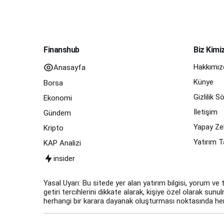
Finanshub
Biz Kimi
Hakkımız
Anasayfa
Künye
Borsa
Gizlilik 
Ekonomi
İletişim
Gündem
Yapay Zek
Kripto
Yatırım T
KAP Analizi
insider
Yasal Uyarı: Bu sitede yer alan yatırım bilgisi, yorum ve 
getiri tercihlerini dikkate alarak, kişiye özel olarak sun
herhangi bir karara dayanak oluşturması noktasında herh