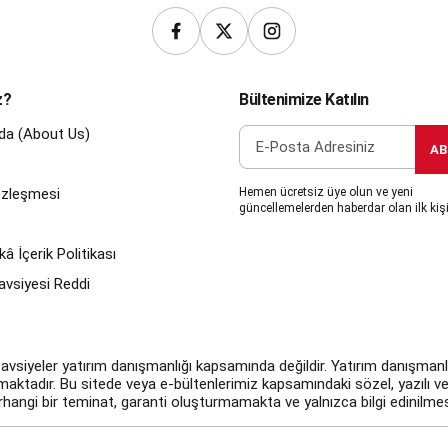
z?
Bültenimize Katılın
da (About Us)
AB
Sözleşmesi
Hemen ücretsiz üye olun ve yeni
güncellemelerden haberdar olan ilk kişi
â İçerik Politikası
avsiyesi Reddi
tavsiyeler yatırım danışmanlığı kapsamında değildir. Yatırım danışmanlığı
ulmaktadır. Bu sitede veya e-bültenlerimiz kapsamındaki sözel, yazılı ve
angi bir teminat, garanti oluşturmamakta ve yalnızca bilgi edinilmes