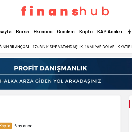
PARA
sayfa
Borsa
Ekonomi
Gündem
Kripto
KAP Analizi
AKLAMA
NIN BİLANÇOSU: 174 BİN KİŞİYE VATANDAŞLIK, 16 MİLYAR DOLARLIK YATIR
Haberleri
Kripto
6 ay önce