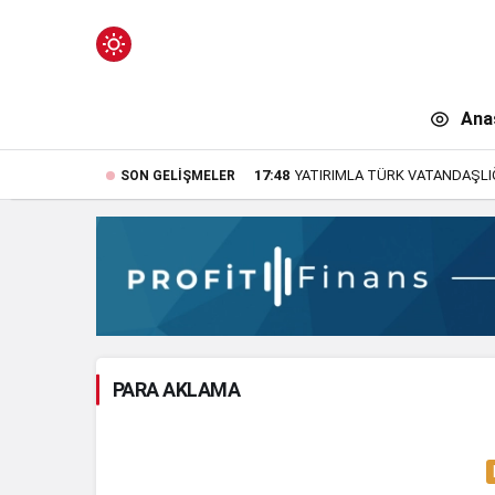
Mod
değiştir
Ana
17:48
YATIRIMLA TÜRK VATANDAŞLIĞI
SON GELIŞMELER
n.
PARA AKLAMA
n.